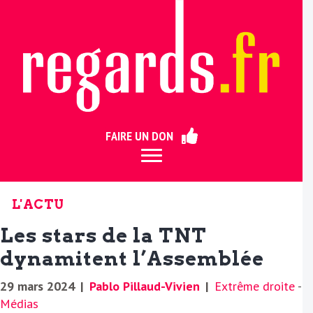
ermer
FAIRE UN DON
L'ACTU
Les stars de la TNT
dynamitent l’Assemblée
29 mars 2024
|
Pablo Pillaud-Vivien
|
Extrême droite
-
Médias