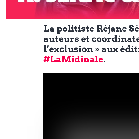
N
a
e
l
w
La politiste Réjane Sé
s
auteurs et coordinate
e
l
l’exclusion » aux édit
#LaMidinale
.
e
L
t
t
e
e
r
D
:
e
L
a