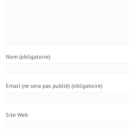
o
r
d
m
s
U
S
Nom (obligatoire)
A
Email (ne sera pas publié) (obligatoire)
L
a
Site Web