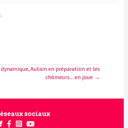
.
dynamique, Autain en préparation et les
chômeurs… en joue →
éseaux sociaux
gards sur Twitter
Regards sur Facebook
Regards sur Instagram
La chaine Regards sur Youtube