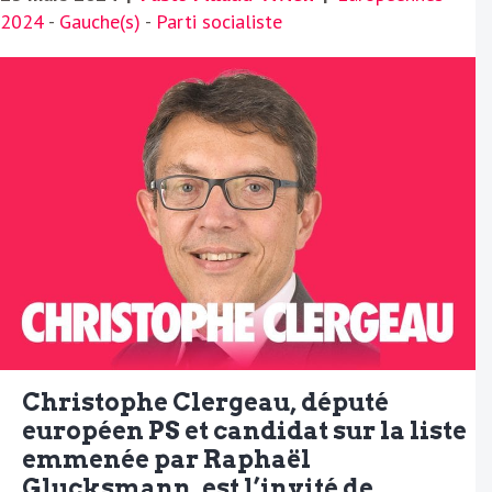
2024
-
Gauche(s)
-
Parti socialiste
Christophe Clergeau, député
européen PS et candidat sur la liste
emmenée par Raphaël
Glucksmann, est l’invité de