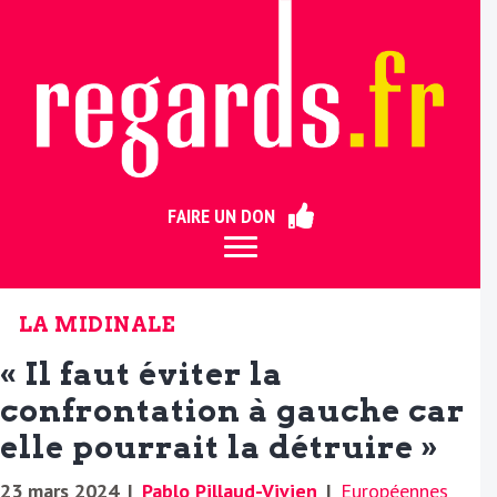
ermer
FAIRE UN DON
LA MIDINALE
« Il faut éviter la
confrontation à gauche car
elle pourrait la détruire »
23 mars 2024
|
Pablo Pillaud-Vivien
|
Européennes