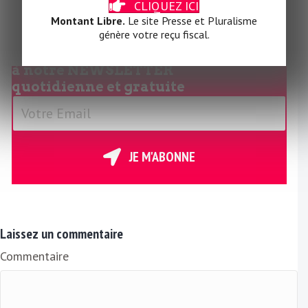
CLIQUEZ ICI
𝕏
Montant Libre.
Le site Presse et Pluralisme
génère votre reçu fiscal.
Abonnez-vous
à notre
NEWSLETTER
quotidienne et gratuite
V
o
t
r
JE M'ABONNE
e
E
m
a
Laissez un commentaire
i
Commentaire
l