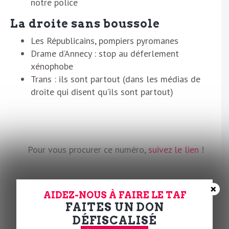
notre police
La droite sans boussole
Les Républicains, pompiers pyromanes
Drame d’Annecy : stop au déferlement
xénophobe
Trans : ils sont partout (dans les médias de
droite qui disent qu’ils sont partout)
Pour vous procurer ce numéro,
suivez le lien
!
×
AIDEZ-NOUS À FAIRE LE TAF
FAITES UN DON
la Rédaction
DÉFISCALISÉ
Partager cet article