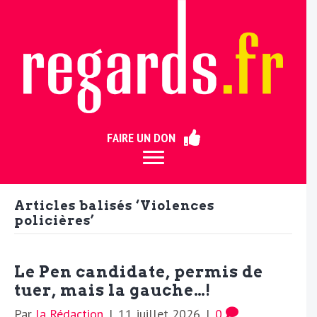
ermer
FAIRE UN DON
Articles balisés ‘Violences
policières’
Le Pen candidate, permis de
tuer, mais la gauche…!
Par
la Rédaction
|
11 juillet 2026
|
0