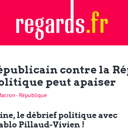
républicain contre la Ré
olitique peut apaiser
acron
-
République
, le débrief politique avec
ablo Pillaud-Vivien !