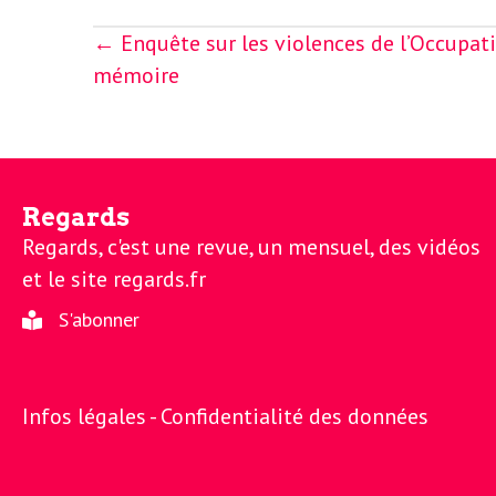
o
r
Posts
← Enquête sur les violences de l’Occupatio
d
navigation
mémoire
m
s
U
S
Regards
Regards, c'est une revue, un mensuel, des vidéos
A
et le site regards.fr
S'abonner
L
Infos légales -
Confidentialité des données
a