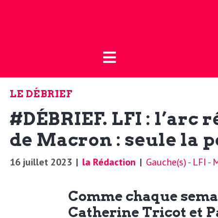
Fermer
L
L
a
’
B
LE DÉBRIEF
o
a
#DÉBRIEF. LFI : l’arc 
u
t
de Macron : seule la p
c
i
16 juillet 2023
|
la Rédaction
|
Gauche(s)
-
LFI
-
M
t
q
u
Comme chaque semaine
u
e
Catherine Tricot et P