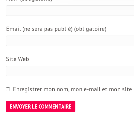
b
L
e
r
Email (ne sera pas publié) (obligatoire)
t
i
t
r
e
Site Web
e
d
f
e
Enregistrer mon nom, mon e-mail et mon site
R
F
e
g
r
a