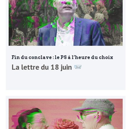
o
r
d
m
s
U
S
Fin du conclave : le PS à l’heure du choix
La lettre du 18 juin
A
L
a