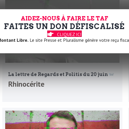
AIDEZ-NOUS À FAIRE LE TAF
FAITES UN DON DÉFISCALISÉ
CLIQUEZ ICI
ontant Libre.
Le site Presse et Pluralisme génère votre reçu fisca
La lettre de Regards et Politis du 20 juin
Rhinocérite