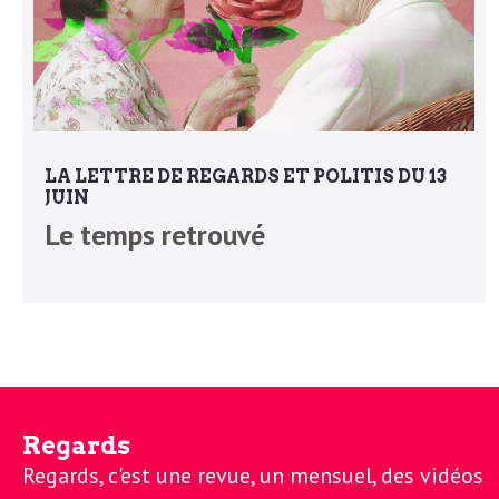
L
e
t
LA LETTRE DE REGARDS ET POLITIS DU 13
JUIN
t
Le temps retrouvé
r
e
d
Regards
Regards, c'est une revue, un mensuel, des vidéos