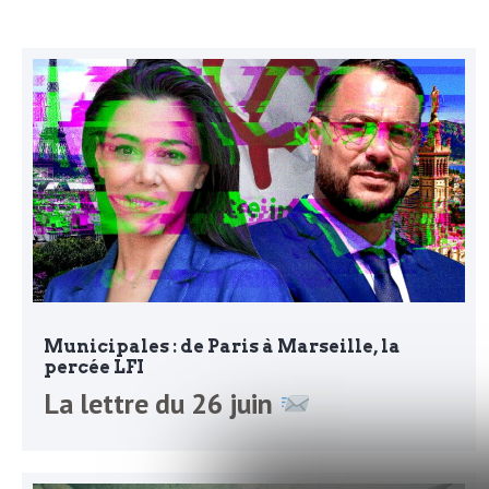
N
a
e
l
w
s
e
l
e
L
t
t
e
e
Municipales : de Paris à Marseille, la
r
D
percée LFI
La lettre du 26 juin
:
e
L
a