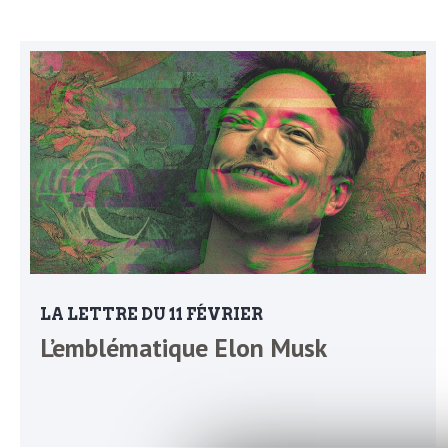
N
a
e
l
w
s
e
l
e
L
t
t
e
e
LA LETTRE DU 11 FÉVRIER
r
D
L’emblématique Elon Musk
:
e
L
a