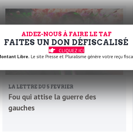
AIDEZ-NOUS À FAIRE LE TAF
FAITES UN DON DÉFISCALISÉ
CLIQUEZ ICI
ontant Libre.
Le site Presse et Pluralisme génère votre reçu fisca
LA LETTRE DU 5 FEVRIER
Fou qui attise la guerre des
gauches