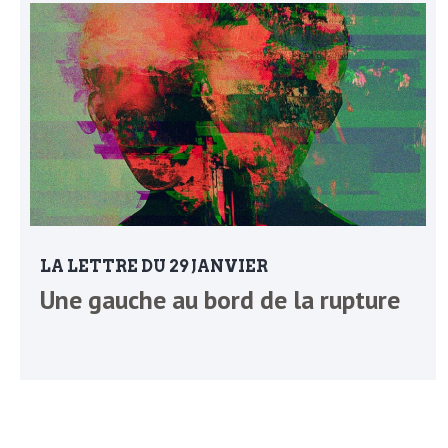
L
e
t
t
r
LA LETTRE DU 29 JANVIER
Une gauche au bord de la rupture
e
d