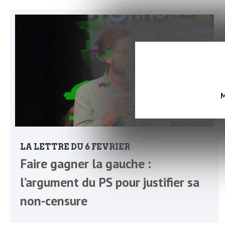
b
L
e
r
t
i
t
r
e
M
e
d
f
e
LA LETTRE DU 6 FEVRIER
R
Faire gagner la gauche :
F
e
l’argument du PS pour justifier sa
g
non-censure
r
a