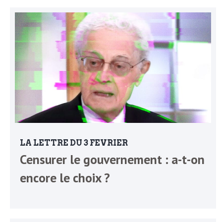
o
r
d
m
s
U
S
A
LA LETTRE DU 3 FEVRIER
Censurer le gouvernement : a-t-on
L
encore le choix ?
a