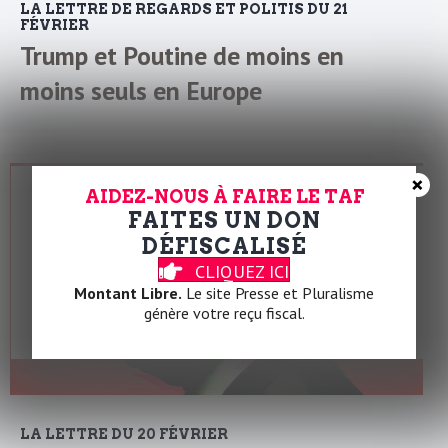
LA LETTRE DE REGARDS ET POLITIS DU 21
FÉVRIER
Trump et Poutine de moins en
moins seuls en Europe
×
AIDEZ-NOUS À FAIRE LE TAF
FAITES UN DON
DÉFISCALISÉ
CLIQUEZ ICI
Montant Libre.
Le site Presse et Pluralisme
génère votre reçu fiscal.
LA LETTRE DU 20 FÉVRIER