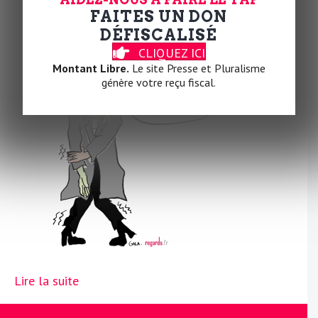
Par
Gala
|
20 décembre 2023
|
0
FAITES UN DON
DÉFISCALISÉ
CLIQUEZ ICI
Montant Libre.
Le site Presse et Pluralisme
génère votre reçu fiscal.
Lire la suite