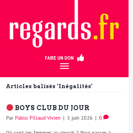
ermer
FAIRE UN DON
Articles balisés ‘Inégalités’
BOYS CLUB DU JOUR
Par
Pablo Pillaud-Vivien
|
3 juin 2026
|
0
Où sont les femmes au cinoch’ ? Pour passer à