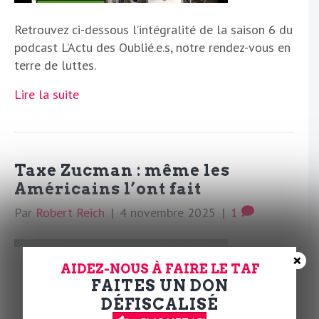
Retrouvez ci-dessous l’intégralité de la saison 6 du
podcast L’Actu des Oublié.e.s, notre rendez-vous en
terre de luttes.
Lire la suite
Taxe Zucman : même les
Américains l’ont fait
Par
Robert Reich
|
4 novembre 2025
|
1
×
AIDEZ-NOUS À FAIRE LE TAF
FAITES UN DON
DÉFISCALISÉ