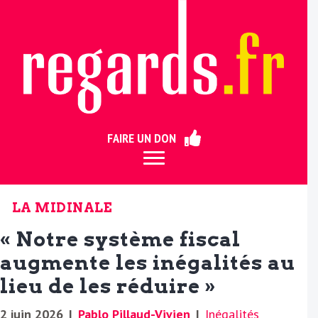
ermer
FAIRE UN DON
LA MIDINALE
« Notre système fiscal
augmente les inégalités au
lieu de les réduire »
2 juin 2026
|
Pablo Pillaud-Vivien
|
Inégalités