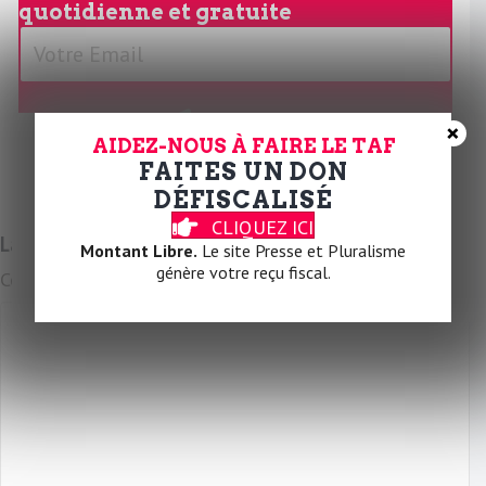
quotidienne et gratuite
V
o
t
r
JE M'ABONNE
×
e
AIDEZ-NOUS À FAIRE LE TAF
FAITES UN DON
E
DÉFISCALISÉ
m
CLIQUEZ ICI
a
Laissez un commentaire
Montant Libre.
Le site Presse et Pluralisme
i
génère votre reçu fiscal.
Commentaire
l