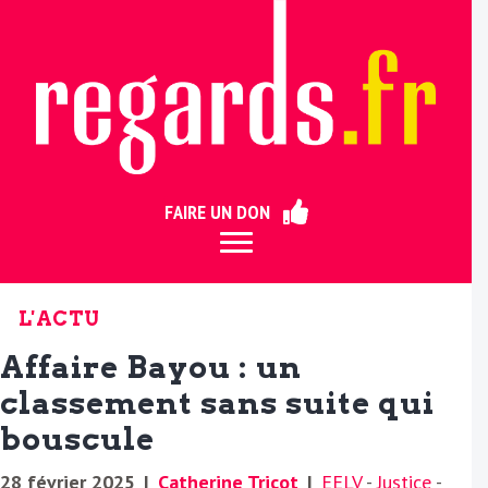
ermer
FAIRE UN DON
L'ACTU
Affaire Bayou : un
classement sans suite qui
bouscule
28 février 2025
|
Catherine Tricot
|
EELV
-
Justice
-