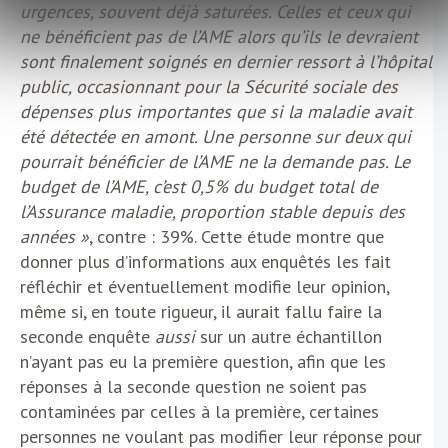
urgences, souvent déjà saturées. Celles et ceux qui
ne bénéficient pas de l’AME alors qu’ils le devraient
sont finalement soignés en dernier ressort à l’hôpital
public, occasionnant pour la Sécurité sociale des
dépenses plus importantes que si la maladie avait
été détectée en amont. Une personne sur deux qui
pourrait bénéficier de l’AME ne la demande pas. Le
budget de l’AME, c’est 0,5% du budget total de
l’Assurance maladie, proportion stable depuis des
années »
, contre : 39%. Cette étude montre que
donner plus d’informations aux enquêtés les fait
réfléchir et éventuellement modifie leur opinion,
même si, en toute rigueur, il aurait fallu faire la
seconde enquête
aussi
sur un autre échantillon
n’ayant pas eu la première question, afin que les
réponses à la seconde question ne soient pas
contaminées par celles à la première, certaines
personnes ne voulant pas modifier leur réponse pour