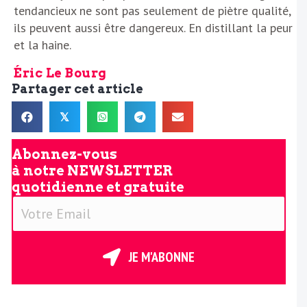
tendancieux ne sont pas seulement de piètre qualité,
ils peuvent aussi être dangereux. En distillant la peur
et la haine.
Éric Le Bourg
Partager cet article
𝕏
Abonnez-vous
à notre
NEWSLETTER
quotidienne et gratuite
V
o
t
r
JE M'ABONNE
e
E
m