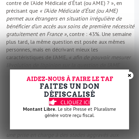
contre de l’Aide Médicale d’État (ou AME) ? », en
précisant que
« l’Aide Médicale d’État (ou AME)
permet aux étrangers en situation irrégulière de
bénéficier d’un accès aux soins de première nécessité
gratuitement en France »
, contre : 43%. Une semaine
plus tard, la même question est posée aux mêmes
personnes, mais en décrivant mieux les
caractéristiques de l’AME,
« afin de pouvoir mesurer
l’évolution de l’opinion sur la question de l’AME
quand elle est informée »
:
« L’Aide Médicale d’État
×
AIDEZ-NOUS À FAIRE LE TAF
permet aux étrangers en situation irrégulière d’avoir
FAITES UN DON
accès gratuitement aux soins de première nécessité.
DÉFISCALISÉ
Sont exclus certains médicaments ainsi que des
CLIQUEZ ICI
actes et des soins considérés comme non essentiels
Montant Libre.
Le site Presse et Pluralisme
(cures thermales, PMA…). L’AME ne prend pas en
génère votre reçu fiscal.
charge les dépassements d’honoraires. Elle permet,
par un traitement précoce des pathologies, d’éviter
une prise en charge à des stades aggravés aux