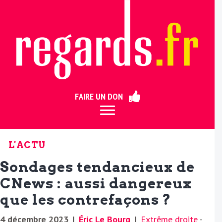
ermer
FAIRE UN DON
L'ACTU
Sondages tendancieux de
CNews : aussi dangereux
que les contrefaçons ?
4 décembre 2023
|
Éric Le Bourg
|
Extrême droite
-