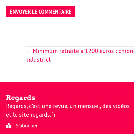
e
R
e
g
Posts
← Minimum retraite à 1200 euros : chroni
navigation
industriel
a
r
Regards
d
Regards, c'est une revue, un mensuel, des vidéos
et le site regards.fr
s
S'abonner