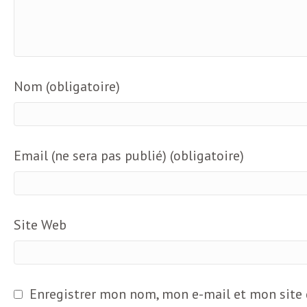
L
e
Nom (obligatoire)
t
t
Email (ne sera pas publié) (obligatoire)
r
e
Site Web
d
Enregistrer mon nom, mon e-mail et mon site