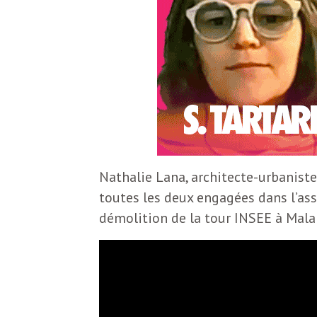
S
L
’
a
a
b
M
o
n
i
n
Nathalie Lana, architecte-urbaniste
e
toutes les deux engagées dans l’asso
d
démolition de la tour INSEE à Malak
r
i
à
l
n
a