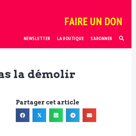
FAIRE UN DON
NEWSLETTER
LA BOUTIQUE
S’ABONNER
as la démolir
Partager cet article
𝕏