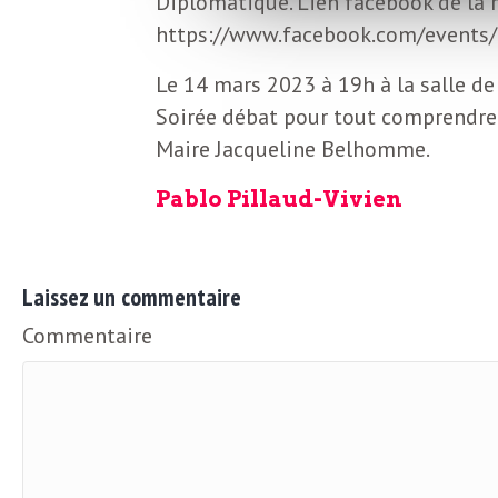
Diplomatique. Lien facebook de la r
o
r
https://www.facebook.com/event
d
m
Le 14 mars 2023 à 19h à la salle de 
s
Soirée débat pour tout comprendre
U
Maire Jacqueline Belhomme.
Pablo Pillaud-Vivien
S
A
Laissez un commentaire
Commentaire
L
a