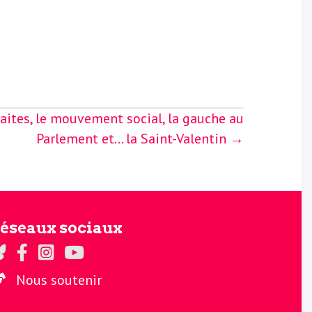
raites, le mouvement social, la gauche au
Parlement et… la Saint-Valentin →
éseaux sociaux
gards sur Twitter
Regards sur Facebook
Regards sur Instagram
La chaine Regards sur Youtube
Nous soutenir