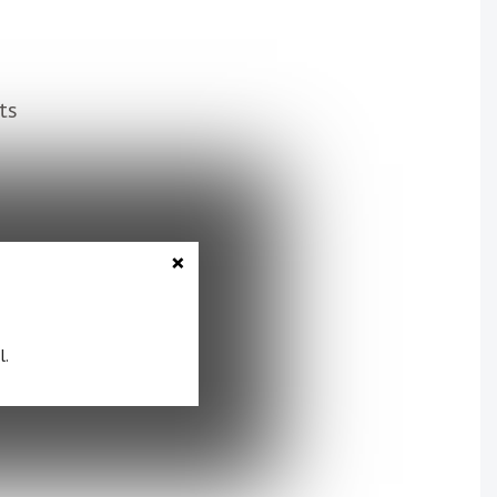
ts
×
l.