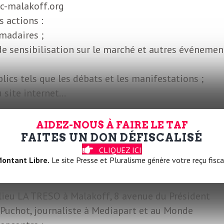
-c-malakoff.org
 actions :
madaires ;
e sensibilisation sur le marché et autres événemen
ics tels que les débats et les manifestations ;
 site internet…
AIDEZ-NOUS À FAIRE LE TAF
ationINCMalakoff
FAITES UN DON DÉFISCALISÉ
ur-insee-association-in-c
CLIQUEZ ICI
lakoff_inseepasfini
ontant Libre.
Le site Presse et Pluralisme génère votre reçu fisca
-lieu LA TRESO à Malakoff, 8 avenue du Président
 Puchot, journaliste à Mediapart et au Monde