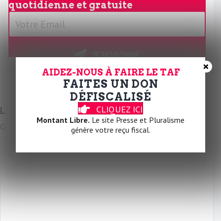
quotidienne et gratuite
V
o
t
r
JE M'ABONNE
×
e
AIDEZ-NOUS À FAIRE LE TAF
E
FAITES UN DON
m
DÉFISCALISÉ
a
CLIQUEZ ICI
Laissez un commentaire
i
Montant Libre.
Le site Presse et Pluralisme
Commentaire
l
génère votre reçu fiscal.