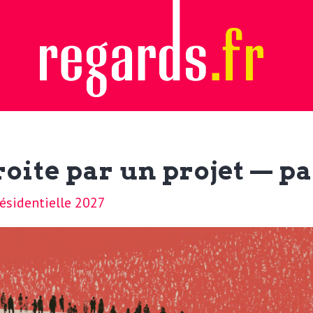
roite par un projet — p
ésidentielle 2027