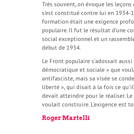
e
Très souvent, on évoque les leçons
R
s’est constitué contre lui en 1934-1
formation était une exigence profo
e
populaire. Il fut le résultat d’une
social exceptionnel et un rassembl
g
début de 1934.
Le Front populaire s’adossait aussi
a
démocratique et sociale » que voul
antifasciste, mais sa visée se conde
r
liberté », qui disait à la fois ce qu’
devait atteindre pour le réaliser. Le
d
voulait construire. L’exigence est to
Roger Martelli
s