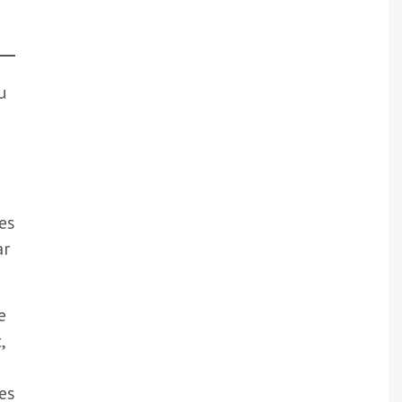
u
es
ar
e
,
es