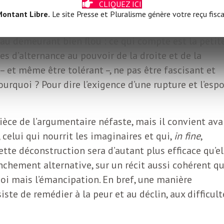
CLIQUEZ ICI
ontant Libre.
Le site Presse et Pluralisme génère votre reçu fisca
nsemble des thèmes développés par l’extrême droite,
au demeurant bien flou : ce qui compte est la petit
s d’alternance au pouvoir de la droite et de la
– et même être tolérant –, ne pas être fascisant et
ourquoi ? Pour dire l’exigence d’une rupture et l’espo
pièce de l’argumentaire néfaste, mais il convient ava
 celui qui nourrit les imaginaires et qui,
in fine
,
cette déconstruction sera d’autant plus efficace qu’el
nchement alternative, sur un récit aussi cohérent qu
soi mais l’émancipation. En bref, une manière
ste de remédier à la peur et au déclin, aux difficult