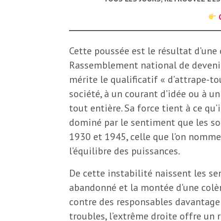
b
L
e
r
t
Cette poussée est le résultat d’une
i
Rassemblement national de devenir 
t
mérite le qualificatif « d’attrape-to
r
société, à un courant d’idée ou à un
e
e
tout entière. Sa force tient à ce qu
d
dominé par le sentiment que les so
f
1930 et 1945, celle que l’on nomme 
e
l’équilibre des puissances.
R
F
De cette instabilité naissent les se
e
abandonné et la montée d’une colèr
g
r
contre des responsables davantage 
a
troubles, l’extrême droite offre un