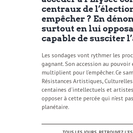
N
a
centraux de l’électio
e
empêcher ? En dénonç
l
w
surtout en lui oppos
s
capable de susciter l
e
l
Les sondages vont rythmer les proc
e
gagnant. Son accession au pouvoir 
L
t
multiplient pour l’empêcher. Ce sam
t
Résistances Artistiques, Culturelles
e
e
centaines d’intellectuels et artiste
opposer à cette percée qui n’est p
r
D
planétaire.
:
e
L
a
TOUS LES JOURS, RETROUVEZ L’E