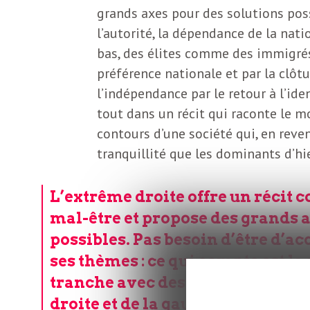
o
r
grands axes pour des solutions possi
l’autorité, la dépendance de la nat
d
m
bas, des élites comme des immigrés.
s
préférence nationale et par la clôture
U
l’indépendance par le retour à l’ide
tout dans un récit qui raconte le mo
S
contours d’une société qui, en reven
tranquillité que les dominants d’hie
A
L’extrême droite offre un récit 
mal-être et propose des grands a
L
possibles. Pas besoin d’être d’a
ses thèmes : ce qui compte est la
a
tranche avec des années d’alter
droite et de la gauche.