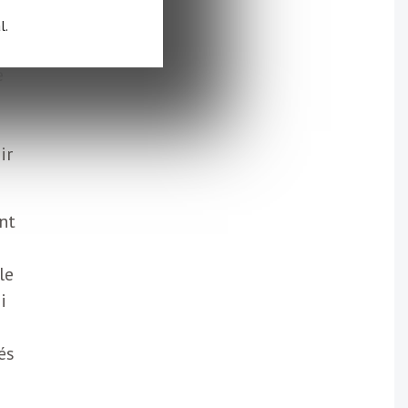
l.
e
ir
nt
le
i
és