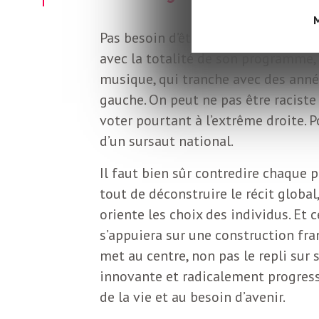
L
M
Pas besoin d’être d’accord avec l’e
e
avec la totalité de son programme, 
musique, qui tranche avec des année
t
gauche. On peut ne pas être raciste 
voter pourtant à l’extrême droite. P
t
d’un sursaut national.
Il faut bien sûr contredire chaque 
r
tout de déconstruire le récit global,
oriente les choix des individus. Et 
e
s’appuiera sur une construction fra
met au centre, non pas le repli sur 
d
innovante et radicalement progressi
de la vie et au besoin d’avenir.