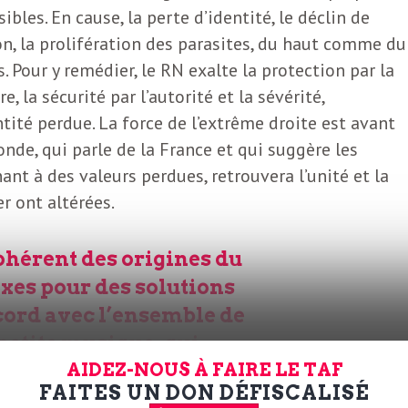
bles. En cause, la perte d’identité, le déclin de
ion, la prolifération des parasites, du haut comme du
 Pour y remédier, le RN exalte la protection par la
, la sécurité par l’autorité et la sévérité,
ntité perdue. La force de l’extrême droite est avant
nde, qui parle de la France et qui suggère les
ant à des valeurs perdues, retrouvera l’unité et la
r ont altérées.
cohérent des origines du
xes pour des solutions
ccord avec l’ensemble de
 petite musique, qui
AIDEZ-NOUS À FAIRE LE TAF
nance au pouvoir de la
FAITES UN DON DÉFISCALISÉ