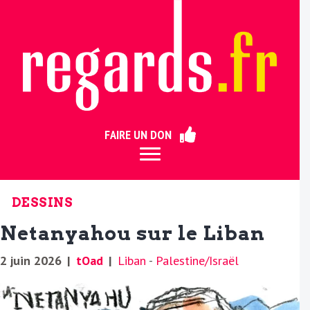
ermer
FAIRE UN DON
DESSINS
Netanyahou sur le Liban
2 juin 2026
|
tOad
|
Liban
-
Palestine/Israël