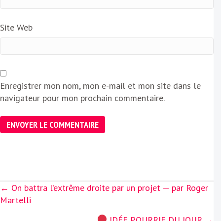
Site Web
Enregistrer mon nom, mon e-mail et mon site dans le
navigateur pour mon prochain commentaire.
Posts
← On battra l’extrême droite par un projet — par Roger
navigation
Martelli
IDÉE POURRIE DU JOUR →