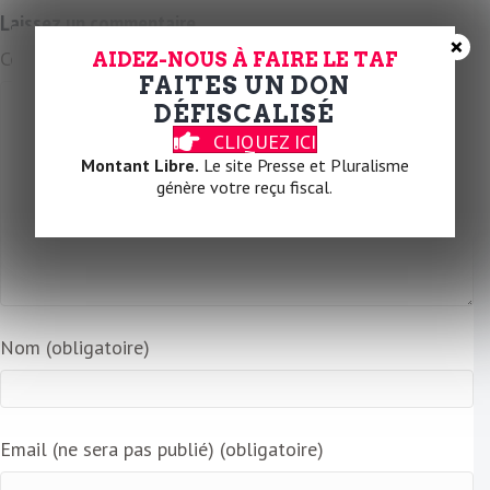
a
Laissez un commentaire
i
×
Commentaire
AIDEZ-NOUS À FAIRE LE TAF
l
FAITES UN DON
DÉFISCALISÉ
CLIQUEZ ICI
Montant Libre.
Le site Presse et Pluralisme
génère votre reçu fiscal.
Nom (obligatoire)
Email (ne sera pas publié) (obligatoire)