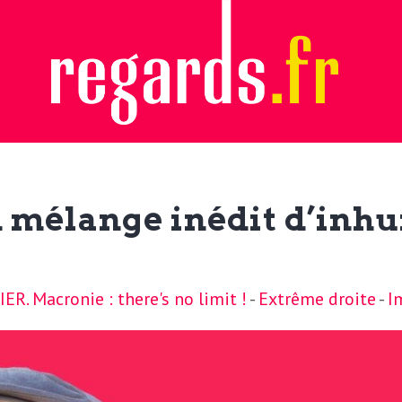
n mélange inédit d’inh
ER. Macronie : there's no limit !
-
Extrême droite
-
I