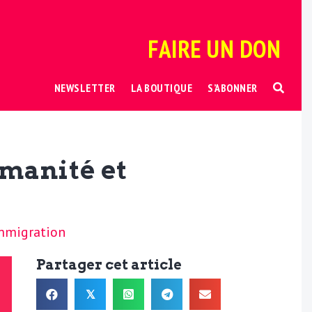
FAIRE UN DON
NEWSLETTER
LA BOUTIQUE
S’ABONNER
umanité et
mmigration
Partager cet article
𝕏