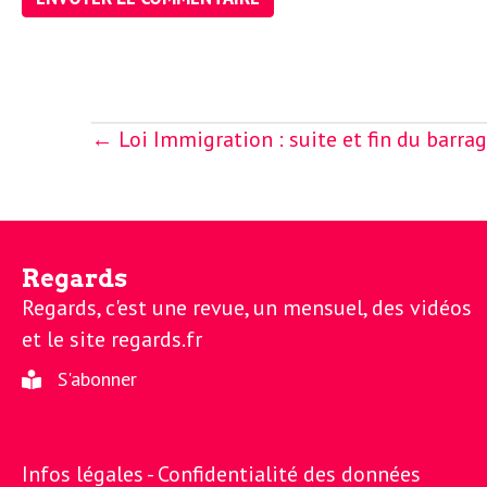
L
e
t
Posts
← Loi Immigration : suite et fin du barra
navigation
t
r
Regards
Regards, c'est une revue, un mensuel, des vidéos
e
et le site regards.fr
S'abonner
d
Infos légales -
Confidentialité des données