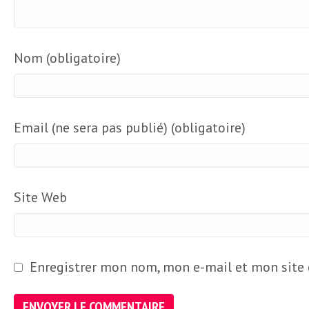
o
r
d
m
Nom (obligatoire)
s
U
Email (ne sera pas publié) (obligatoire)
S
A
Site Web
L
Enregistrer mon nom, mon e-mail et mon site
a