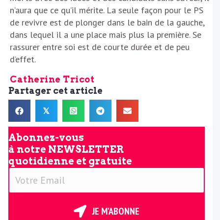
n’aura que ce qu’il mérite. La seule façon pour le PS
de revivre est de plonger dans le bain de la gauche,
dans lequel il a une place mais plus la première. Se
rassurer entre soi est de courte durée et de peu
d’effet.
Catherine Tricot
Partager cet article
𝕏
Abonnez-vous
à notre
NEWSLETTER
quotidienne et gratuite
V
o
t
r
JE M'ABONNE