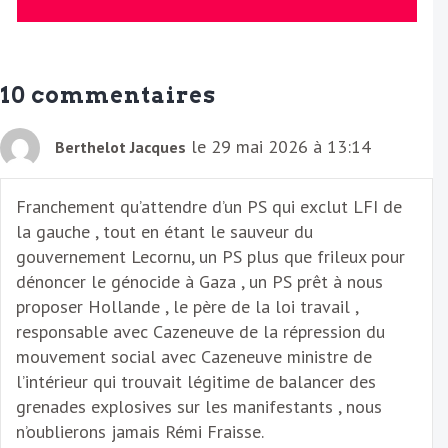
e
E
m
a
10 commentaires
i
l
le 29 mai 2026 à 13:14
Berthelot Jacques
Franchement qu’attendre d’un PS qui exclut LFI de
la gauche , tout en étant le sauveur du
gouvernement Lecornu, un PS plus que frileux pour
dénoncer le génocide à Gaza , un PS prêt à nous
proposer Hollande , le père de la loi travail ,
responsable avec Cazeneuve de la répression du
mouvement social avec Cazeneuve ministre de
l’intérieur qui trouvait légitime de balancer des
grenades explosives sur les manifestants , nous
n’oublierons jamais Rémi Fraisse.