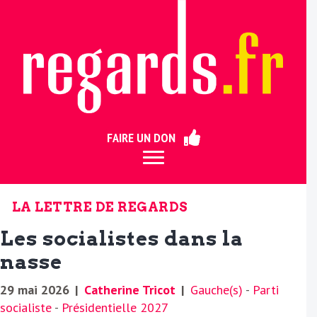
ermer
FAIRE UN DON
LA LETTRE DE REGARDS
Les socialistes dans la
nasse
29 mai 2026
|
Catherine Tricot
|
Gauche(s)
-
Parti
socialiste
-
Présidentielle 2027