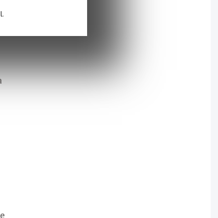
l.
a
te