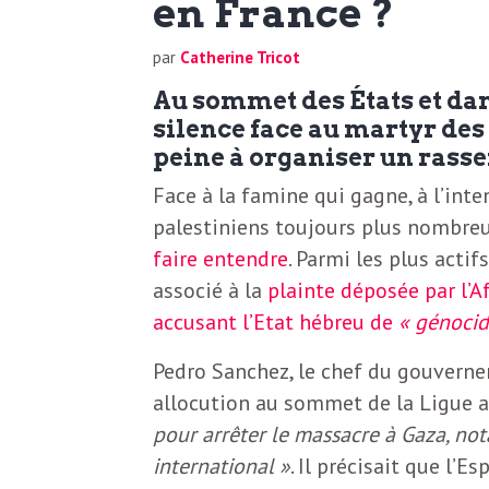
en France ?
N
a
e
par
Catherine Tricot
l
w
Au sommet des États et dan
s
silence face au martyr des
e
peine à organiser un ras
l
Face à la famine qui gagne, à l’in
e
palestiniens toujours plus nombreu
L
t
faire entendre
. Parmi les plus actif
t
associé à la
plainte déposée par l’A
e
accusant l’Etat hébreu de
« génocid
e
r
D
Pedro Sanchez, le chef du gouvern
allocution au sommet de la Ligue a
:
pour arrêter le massacre à Gaza, not
e
L
international »
. Il précisait que l’
a