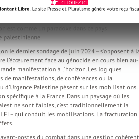
Paris et dans quelques villes se tiennent des
CLIQUEZ ICI
ontant Libre.
Le site Presse et Pluralisme génère votre reçu fisca
trop clairsemés. Le collectif Urgence Palestine,
ssemblé les plus militants sans parvenir à élargir au-
ation est comme un paradoxe dans ce pays
e palestinienne.
lon le dernier sondage de juin 2024 – s’opposent à l
gré l’écœurement face au génocide en cours bien au-
grande manifestation à l’horizon. Les logiques
ns de manifestations, de conférences ou la
u d’Urgence Palestine pèsent sur les mobilisations.
ion spécifique à la France. Dans un paysage où les
alestine sont faibles, c’est traditionnellement la
, LFI – qui conduit les mobilisations. La fracturation
ffets.
x avant-postes du combat dans une gestion cohéren