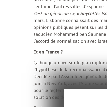
o
r
centaine d’autres villes d’Espagne.
d
c’est un génocide ! »
,
« Boycottez Isr
m
mars, Lisbonne connaissait des man
s
opinions publiques pèsent sur les d
U
saoudien Mohammed ben Salmane con
l’accord de normalisation avec Israë
S
Et en France ?
A
Ça bouge un peu sur le plan diplom
l’hypothèse de la reconnaissance d’u
Décidée par l’Assemblée générale 
L
juin, à New York, avec l’Arabie sao
pour le règlement pacifique de la q
a
solution des deux États ».