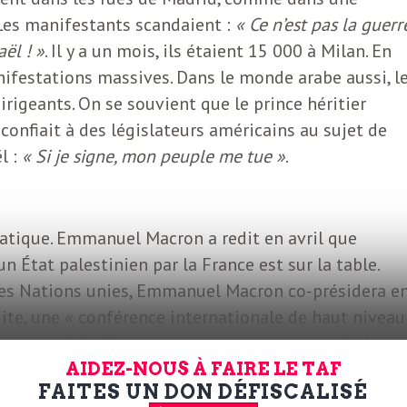
 Les manifestants scandaient :
« Ce n’est pas la guerr
aël ! »
. Il y a un mois, ils étaient 15 000 à Milan. En
ifestations massives. Dans le monde arabe aussi, l
irigeants. On se souvient que le prince héritier
fiait à des législateurs américains au sujet de
l :
« Si je signe, mon peuple me tue »
.
atique. Emmanuel Macron a redit en avril que
n État palestinien par la France est sur la table.
des Nations unies, Emmanuel Macron co-présidera e
udite, une « conférence internationale de haut niveau
uestion de la Palestine et la mise en œuvre de la
AIDEZ-NOUS À FAIRE LE TAF
FAITES UN DON DÉFISCALISÉ