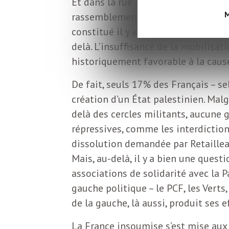
Et dans la rue ? Tous les samedis à 
L
M
rassemblements de soutien, souvent 
constitué il y a moins d’un an, a ra
e
delà. L’insuffisance de la mobilis
historiquement favorable à la caus
t
De fait, seuls 17% des Français – se
t
création d’un État palestinien. Mal
delà des cercles militants, aucune 
r
répressives, comme les interdictio
dissolution demandée par Retaillea
e
Mais, au-delà, il y a bien une quest
associations de solidarité avec la P
d
gauche politique – le PCF, les Verts
de la gauche, là aussi, produit ses e
La France insoumise s’est mise au