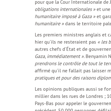
pour que la Cour Internationale de 
b
L
obligations internationales »
et une
e
humanitaire imposé à Gaza »
et gar
r
humanitaire »
dans le territoire pal
t
i
t
Les premiers ministres anglais et c
hier qu’ils ne resteraient pas
« les 
r
e
autres chefs d’État et de gouverne
e
Gaza, immédiatement »
. Benyamin 
d
f
prendrons le contrôle de tout le terr
e
affirmé qu’il ne fallait pas laisser
pratiques et pour des raisons diplo
R
F
e
Les opinions publiques aussi se fon
millier dans les rues de Londres ; 
g
r
Pays-Bas pour appeler le gouverne
a
précédent, 50 000 personnes défila