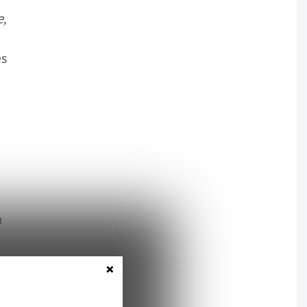
e,
es
n
×