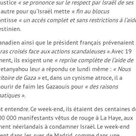
Justice
« se prononce sur le respect par Israël de ses
 autre pour qu’Israël mette
« fin au blocus
antisse
« un accès complet et sans restrictions à l’aid
estinien.
anadien ainsi que le président français prévenaient
bras croisés face aux actions scandaleuses »
. Avec 19
ment, ils exigent une
« reprise complète de l’aide de
Netanyahou leur a répondu ce lundi même :
« Nous
itoire de Gaza »
et, dans un cynisme atroce, il a
 mourir de faim les Gazaouis pour
« des raisons
matiques »
.
t entendre. Ce week-end, ils étaient des centaines d
100 000 manifestants vêtus de rouge à La Haye, aux
ment néerlandais à condamner Israël. Le week-end
ient dans les rues de Madrid, comme dans une