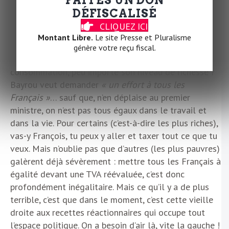
ressortir les mêmes billevesées que d’habitude :
DÉFISCALISÉ
protéger les entreprises, revoir les dépenses
CLIQUEZ ICI
publiques et mettre en place une TVA sociale… Vous
Montant Libre.
Le site Presse et Pluralisme
savez cette taxe profondément inégalitaire puisque
génère votre reçu fiscal.
tout le monde la paie à égalité sur les produits de
consommation, peu importe son niveau de richesse ?
Bayrou veut demander
« un effort à tous les
Français »
… sauf que, n’en déplaise au premier
ministre, on n’est pas tous égaux dans le travail et
dans la vie. Pour certains (c’est-à-dire les plus riches),
vas-y François, tu peux y aller et taxer tout ce que tu
veux. Mais n’oublie pas que d’autres (les plus pauvres)
galèrent déjà sévèrement : mettre tous les Français à
égalité devant une TVA réévaluée, c’est donc
profondément inégalitaire. Mais ce qu’il y a de plus
terrible, c’est que dans le moment, c’est cette vieille
droite aux recettes réactionnaires qui occupe tout
l’espace politique. On a besoin d’air là, vite la gauche !