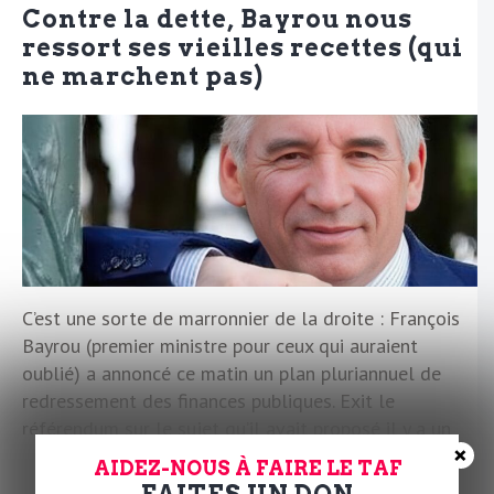
Contre la dette, Bayrou nous
ressort ses vieilles recettes (qui
ne marchent pas)
C’est une sorte de marronnier de la droite : François
Bayrou (premier ministre pour ceux qui auraient
oublié) a annoncé ce matin un plan pluriannuel de
redressement des finances publiques. Exit le
référendum sur le sujet qu’il avait proposé il y a un
×
mois et qu’Emmanuel Macron avait poliment envoyé
AIDEZ-NOUS À FAIRE LE TAF
balader. Et dans son interview sur BFMTV-RMC, de
FAITES UN DON