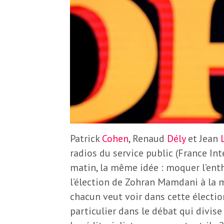
e
R
e
g
a
Patrick
Cohen
, Renaud
Dély
et Jean
r
radios du service public (France Int
matin, la même idée : moquer l’en
d
l’élection de Zohran Mamdani à la 
chacun veut voir dans cette électio
s
particulier dans le débat qui divis