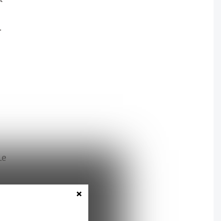
.
Le
×