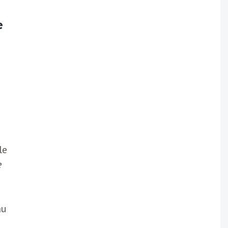
e
le
e
e
au