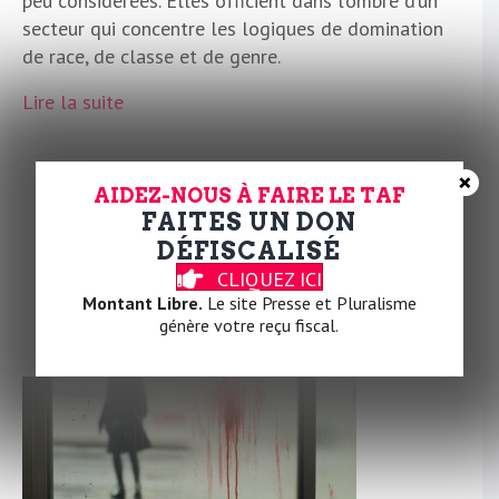
peu considérées. Elles officient dans l’ombre d’un
secteur qui concentre les logiques de domination
de race, de classe et de genre.
Lire la suite
×
AIDEZ-NOUS À FAIRE LE TAF
Féminicides : du fait divers au
FAITES UN DON
fait de société
DÉFISCALISÉ
CLIQUEZ ICI
Par
Salomé Dionisi
|
4 avril 2025
|
0
Montant Libre.
Le site Presse et Pluralisme
génère votre reçu fiscal.