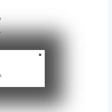
n
r
×
t
.
l.
e