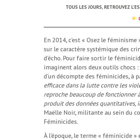
b
TOUS LES JOURS, RETROUVEZ L’E
L
e
r
t
En 2014, c’est « Osez le féminisme »
i
t
sur le caractère systémique des cr
r
d’écho. Pour faire sortir le féminici
e
e
imaginent alors deux outils chocs : 
d’un décompte des féminicides, à p
d
f
efficace dans la lutte contre les vi
e
reproche beaucoup de fonctionner à 
R
produit des données quantitatives, 
F
e
Maëlle Noir, militante au sein du c
Féminicides.
g
r
a
À l’époque, le terme « féminicide » 