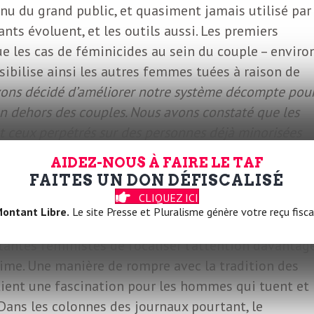
onnu du grand public, et quasiment jamais utilisé par
tants évoluent, et les outils aussi. Les premiers
 les cas de féminicides au sein du couple – enviro
sibilise ainsi les autres femmes tuées à raison de
vons décidé d’améliorer notre système décompte pou
 en dehors des couples. Nous avons constaté que les
ent ceux perpétrés sur des personnes déjà minorisées
 ou les travailleuses du sexe. Nous avons donc créé
AIDEZ-NOUS À FAIRE LE TAF
ler avec des associations qui œuvrent sur le terrain e
FAITES UN DON DÉFISCALISÉ
information que nous n’avons pas »
, précise Maëlle
CLIQUEZ ICI
vole qui pallie les carences de l’État en la matière
ontant Libre.
Le site Presse et Pluralisme génère votre reçu fisca
antes féministes de focaliser l’attention davantag
crime. Une manière de rompre avec la tradition des
etient une fascination pour les hommes qui tuent et
Dans les colonnes des journaux pourtant, le