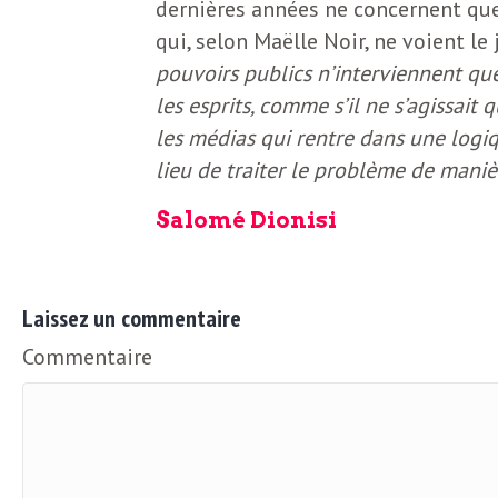
e
dernières années ne concernent que 
qui, selon Maëlle Noir, ne voient le
R
pouvoirs publics n’interviennent qu
les esprits, comme s’il ne s’agissait 
e
les médias qui rentre dans une logiqu
lieu de traiter le problème de maniè
g
Salomé Dionisi
a
r
Laissez un commentaire
Commentaire
d
s