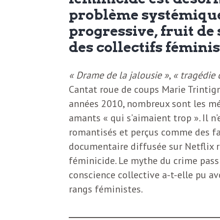
N
a
problème systémique
e
progressive, fruit de
l
w
des collectifs féminis
s
e
« Drame de la jalousie »
,
« tragédie 
l
Cantat roue de coups Marie Trintigna
e
années 2010, nombreux sont les méd
L
t
amants « qui s’aimaient trop ». Il n’
t
romantisés et perçus comme des fait
e
e
documentaire diffusée sur Netflix r
féminicide. Le mythe du crime pass
r
D
conscience collective a-t-elle pu av
:
rangs féministes.
e
L
a