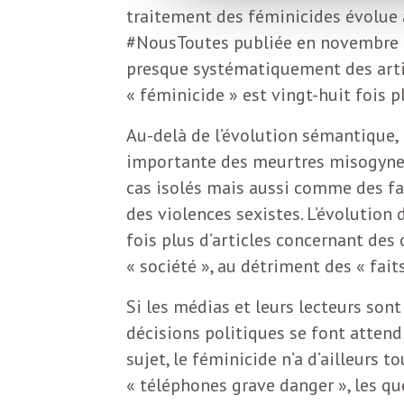
L
traitement des féminicides évolue 
#NousToutes publiée en novembre 20
e
presque systématiquement des artic
« féminicide » est vingt-huit fois 
t
Au-delà de l’évolution sémantique,
importante des meurtres misogynes
t
cas isolés mais aussi comme des fa
des violences sexistes. L’évolution
r
fois plus d’articles concernant des
« société », au détriment des « faits
e
Si les médias et leurs lecteurs son
d
décisions politiques se font attend
sujet, le féminicide n’a d’ailleurs 
« téléphones grave danger », les q