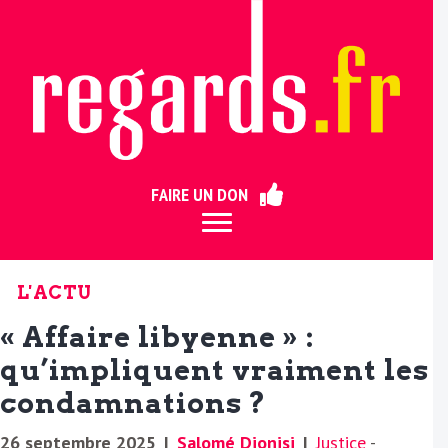
ermer
FAIRE UN DON
L'ACTU
« Affaire libyenne » :
qu’impliquent vraiment les
condamnations ?
26 septembre 2025
|
Salomé Dionisi
|
Justice
-