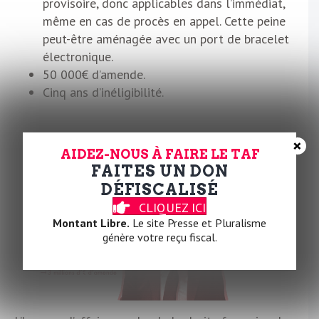
provisoire, donc applicables dans l’immédiat,
même en cas de procès en appel. Cette peine
peut-être aménagée avec un port de bracelet
électronique.
50 000€ d’amende.
Cinq ans d’inéligibilité.
×
Alexandre Djouhri
AIDEZ-NOUS À FAIRE LE TAF
FAITES UN DON
DÉFISCALISÉ
CLIQUEZ ICI
Montant Libre.
Le site Presse et Pluralisme
génère votre reçu fiscal.