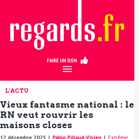
ermer
FAIRE UN DON
L'ACTU
Vieux fantasme national : le
RN veut rouvrir les
maisons closes
12 décembre 2025
|
Pablo Pillaud-Vivien
|
Extrême