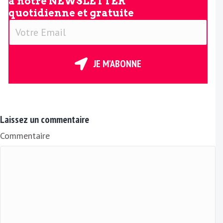
à notre
NEWSLETTER
quotidienne et gratuite
V
o
t
r
JE M'ABONNE
e
E
m
a
Laissez un commentaire
i
Commentaire
l