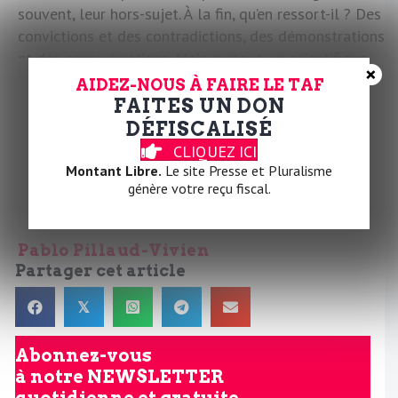
souvent, leur hors-sujet. À la fin, qu’en ressort-il ? Des
convictions et des contradictions, des démonstrations
et des approximations. Mais surtout, un scientifique
×
qui sait peser dans le débat public… mais avec quels
AIDEZ-NOUS À FAIRE LE TAF
effets concrets ? Parler avec des responsables
FAITES UN DON
politiques, c’est bien, réussir à agir sur les politiques
DÉFISCALISÉ
publiques, c’est mieux. Comme dirait Rimbaud :
« Tant
CLIQUEZ ICI
pis pour le bois qui se trouve violon, et nargue aux
Montant Libre.
Le site Presse et Pluralisme
génère votre reçu fiscal.
inconscients, qui ergotent sur ce qu’ils ignorent tout
à fait »
.
Pablo Pillaud-Vivien
Partager cet article
𝕏
Abonnez-vous
à notre
NEWSLETTER