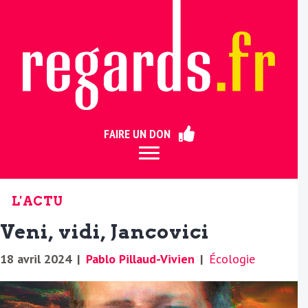
ermer
FAIRE UN DON
L'ACTU
Veni, vidi, Jancovici
18 avril 2024
|
Pablo Pillaud-Vivien
|
Écologie