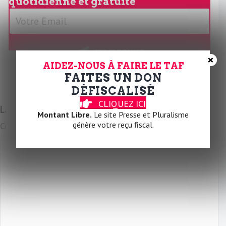
quotidienne et gratuite
V
o
t
r
JE M'ABONNE
×
e
AIDEZ-NOUS À FAIRE LE TAF
E
FAITES UN DON
m
DÉFISCALISÉ
a
CLIQUEZ ICI
Laissez un commentaire
i
Montant Libre.
Le site Presse et Pluralisme
génère votre reçu fiscal.
Commentaire
l