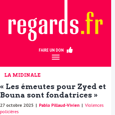
ermer
FAIRE UN DON
LA MIDINALE
« Les émeutes pour Zyed et
Bouna sont fondatrices »
27 octobre 2025
|
Pablo Pillaud-Vivien
|
Violences
policières