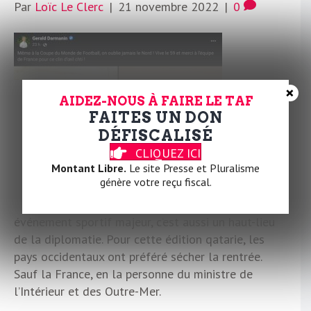
Par
Loïc Le Clerc
|
21 novembre 2022
|
0
×
AIDEZ-NOUS À FAIRE LE TAF
FAITES UN DON
DÉFISCALISÉ
CLIQUEZ ICI
Montant Libre.
Le site Presse et Pluralisme
génère votre reçu fiscal.
Une coupe du monde de football n’est pas qu’un
événement sportif majeur, c’est aussi un haut-lieu
de la diplomatie. Pour cette édition qatarie, les
pays occidentaux ont préféré sécher la rentrée.
Sauf la France, en la personne du ministre de
l’Intérieur et des Outre-Mer.