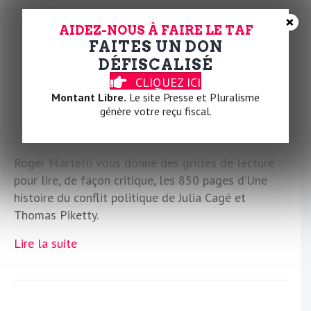
×
AIDEZ-NOUS À FAIRE LE TAF
FAITES UN DON
DÉFISCALISÉ
CLIQUEZ ICI
Montant Libre.
Le site Presse et Pluralisme
génère votre reçu fiscal.
Roger Martelli vous donne des grilles de lecture
pour lire, de façon critique, les 850 pages d’Une
histoire du conflit politique de Julia Cagé et
Thomas Piketty.
Lire la suite