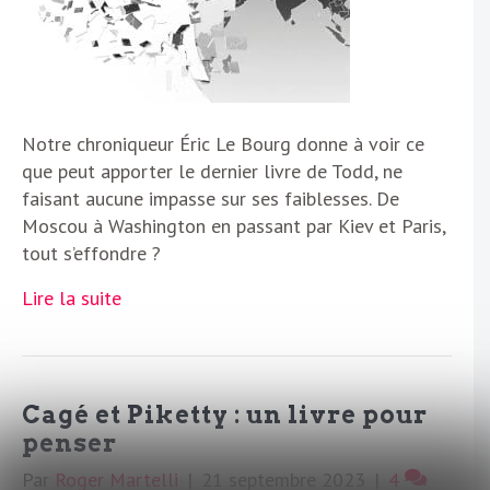
Notre chroniqueur Éric Le Bourg donne à voir ce
que peut apporter le dernier livre de Todd, ne
faisant aucune impasse sur ses faiblesses. De
Moscou à Washington en passant par Kiev et Paris,
tout s’effondre ?
Lire la suite
Cagé et Piketty : un livre pour
penser
Par
Roger Martelli
|
21 septembre 2023
|
4