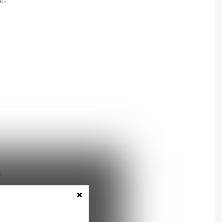
s
×
i