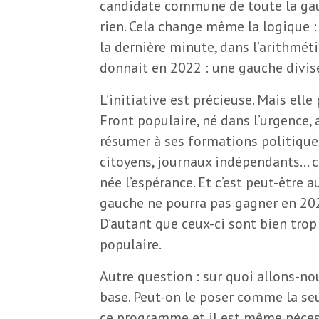
candidate commune de toute la gauch
b
L
rien. Cela change même la logique : 
e
la dernière minute, dans l’arithmét
r
donnait en 2022 : une gauche divisée
t
i
t
L’initiative est précieuse. Mais ell
Front populaire, né dans l’urgence,
r
e
résumer à ses formations politiques
e
citoyens, journaux indépendants… c’e
d
f
née l’espérance. Et c’est peut-être 
e
gauche ne pourra pas gagner en 2027
D’autant que ceux-ci sont bien trop
R
F
populaire.
e
Autre question : sur quoi allons-
g
r
base. Peut-on le poser comme la seul
a
ce programme et il est même nécess