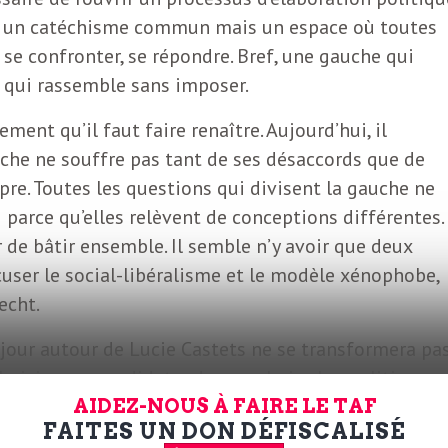
 pas un catéchisme commun mais un espace où toutes
, se confronter, se répondre. Bref, une gauche qui
e qui rassemble sans imposer.
ment qu’il faut faire renaître. Aujourd’hui, il
he ne souffre pas tant de ses désaccords que de
re. Toutes les questions qui divisent la gauche ne
i parce qu’elles relèvent de conceptions différentes.
de bâtir ensemble. Il semble n’y avoir que deux
cuser le social-libéralisme et le modèle xénophobe,
echt.
e jour autour de Lucie Castets ne se transformera pa
hoisir un⋅e candidat⋅e dans un huis clos politique,
pire, de la colère. Reste alors une piste crédible : la
AIDEZ-NOUS À FAIRE LE TAF
FAITES UN DON DÉFISCALISÉ
rentiels. Mais à une condition : que celui ou celle qu