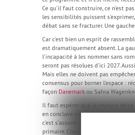
o
r
Ce qu’il faut construire, ce n’est
d
les sensibilités puissent s’exprimer
m
débat sans se fracturer. Une gauch
s
U
Car c’est bien un esprit de rassemble
est dramatiquement absent. La gauc
l’incapacité à les nommer sans romp
S
seront pas résolues d’ici 2027. Auss
Mais elles ne doivent pas empêcher 
A
consensus pour borner l’espace : ré
façon
Danemark
ou Sahra Wagenkn
L
Il faut espérer que la réunion de c
en conclave entre chefs de partis. C
a
c’est s’assurer de l’indifférence, ou 
primaire. Classique ou à choix préfé