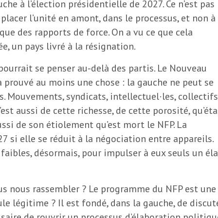
e à l’élection présidentielle de 2027. Ce n’est pas
placer l’unité en amont, dans le processus, et non à
ique des rapports de force. On a vu ce que cela
, un pays livré à la résignation.
e pourrait se penser au-delà des partis. Le Nouveau
 a prouvé au moins une chose : la gauche ne peut se
. Mouvements, syndicats, intellectuel·les, collectifs
st aussi de cette richesse, de cette porosité, qu’éta
aussi de son étiolement qu’est mort le NFP. La
 si elle se réduit à la négociation entre appareils.
 faibles, désormais, pour impulser à eux seuls un él
nous nous rassembler ? Le programme du NFP est une
e légitime ? Il est fondé, dans la gauche, de discut
aire de rouvrir un processus d’élaboration politiqu