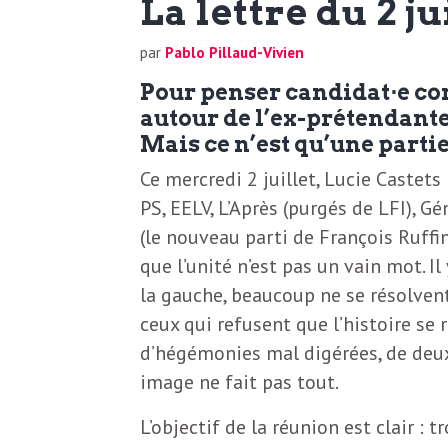
La lettre du 2 ju
N
a
e
par
Pablo Pillaud-Vivien
l
w
Pour penser candidat⋅e co
s
autour de l’ex-prétendante
e
Mais ce n’est qu’une part
l
Ce mercredi 2 juillet, Lucie Castets
e
PS, EELV, L’Après (purgés de LFI), G
L
t
(le nouveau parti de François Ruffi
t
que l’unité n’est pas un vain mot. I
e
la gauche, beaucoup ne se résolven
e
ceux qui refusent que l’histoire se 
r
D
d’hégémonies mal digérées, de deux
:
image ne fait pas tout.
e
L
L’objectif de la réunion est clair 
a