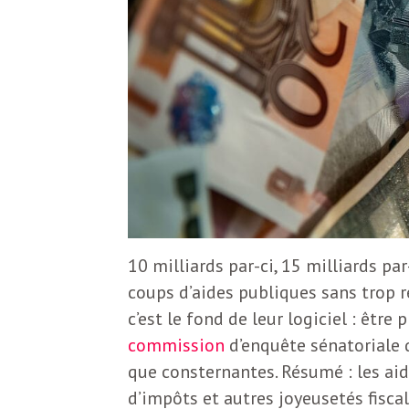
e
R
e
g
a
r
10 milliards par-ci, 15 milliards pa
coups d’aides publiques sans trop ré
d
c’est le fond de leur logiciel : être
commission
d’enquête sénatoriale q
s
que consternantes. Résumé : les aid
d’impôts et autres joyeusetés fiscal