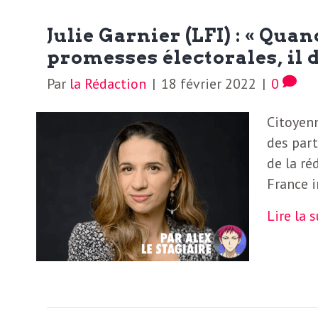
Julie Garnier (LFI) : « Quan
promesses électorales, il 
Par
la Rédaction
|
18 février 2022
|
0
Citoyenn
des part
de la ré
France 
Lire la 