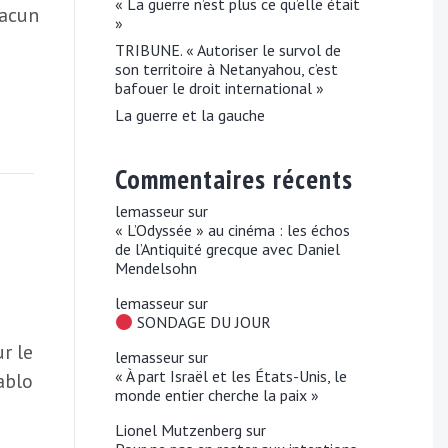
« La guerre n’est plus ce qu’elle était
hacun
»
TRIBUNE. « Autoriser le survol de
son territoire à Netanyahou, c’est
bafouer le droit international »
La guerre et la gauche
Commentaires récents
lemasseur
sur
« L’Odyssée » au cinéma : les échos
de l’Antiquité grecque avec Daniel
Mendelsohn
lemasseur
sur
SONDAGE DU JOUR
r le
lemasseur
sur
« À part Israël et les États-Unis, le
ablo
monde entier cherche la paix »
Lionel Mutzenberg
sur