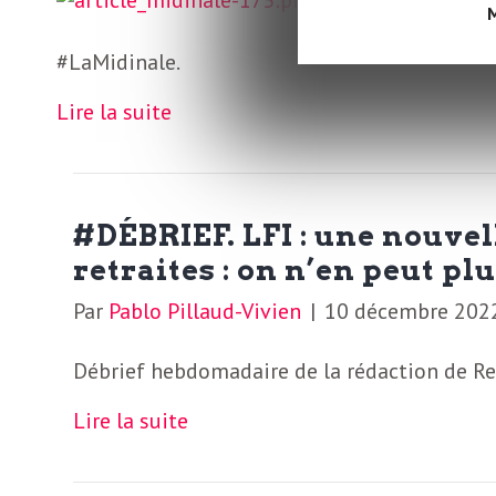
L
M
va plus ? La dé
#LaMidinale.
e
Lire la suite
t
t
#DÉBRIEF. LFI : une nouvel
retraites : on n’en peut pl
r
Par
Pablo Pillaud-Vivien
|
10 décembre 202
e
Débrief hebdomadaire de la rédaction de Reg
d
Lire la suite