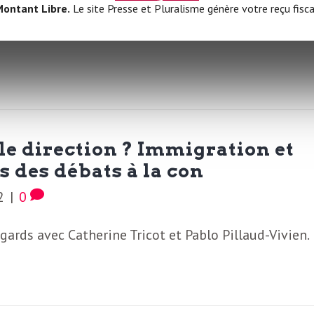
ontant Libre.
Le site Presse et Pluralisme génère votre reçu fisca
putée de La France insoumise est l’invitée de
le direction ? Immigration et
us des débats à la con
2
|
0
ards avec Catherine Tricot et Pablo Pillaud-Vivien.