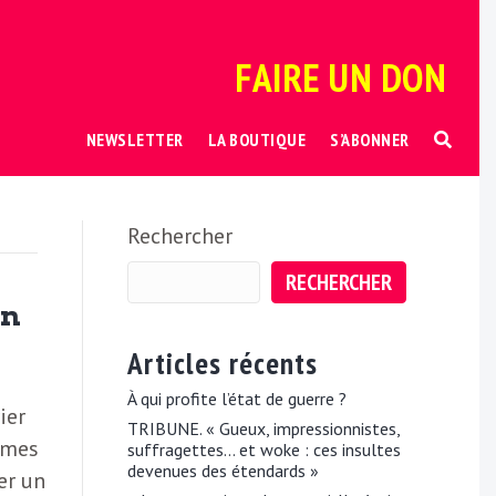
FAIRE UN DON
NEWSLETTER
LA BOUTIQUE
S’ABONNER
Rechercher
RECHERCHER
on
Articles récents
À qui profite l’état de guerre ?
ier
TRIBUNE. « Gueux, impressionnistes,
mmes
suffragettes… et woke : ces insultes
devenues des étendards »
er un