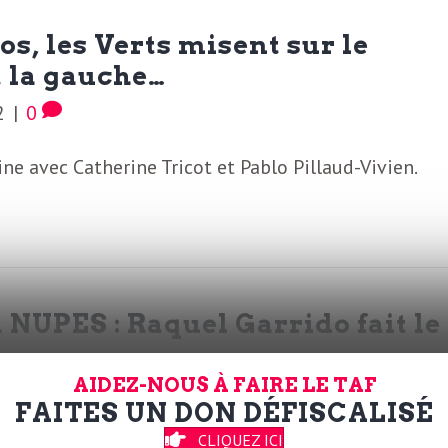
os, les Verts misent sur le
et la gauche…
2
|
0
e avec Catherine Tricot et Pablo Pillaud-Vivien.
 NUPES : Raquel Garrido fait le
AIDEZ-NOUS À FAIRE LE TAF
2
|
0
FAITES UN DON DÉFISCALISÉ
CLIQUEZ ICI
nt de Jean-Luc Mélenchon, les jeux sont faits, rie