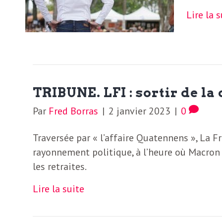
b
L
Lire la 
e
r
t
i
t
r
TRIBUNE. LFI : sortir de la 
e
e
Par
Fred Borras
|
2 janvier 2023
|
0
d
f
Traversée par « l’affaire Quatennens », La F
e
rayonnement politique, à l’heure où Macron 
R
F
les retraites.
e
Lire la suite
g
r
a