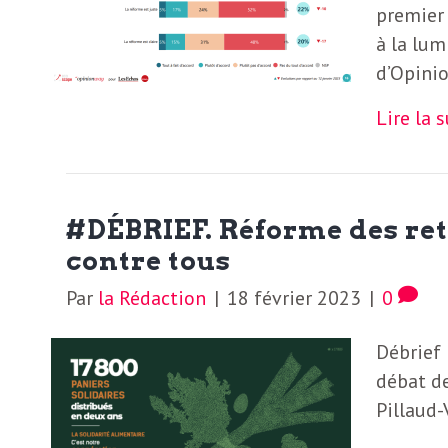
premier 
S
L
à la lum
’
d’Opini
a
a
Lire la 
b
M
o
n
i
#DÉBRIEF. Réforme des retr
n
contre tous
e
d
Par
la Rédaction
|
18 février 2023
|
0
r
i
à
Débrief 
débat de
l
n
Pillaud-
a