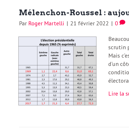
e
R
Mélenchon-Roussel : aujo
Par
Roger Martelli
|
21 février 2022
|
0
e
Beaucoup
g
scrutin 
Mais c’e
a
d’un côt
conditio
r
électora
Lire la 
d
s