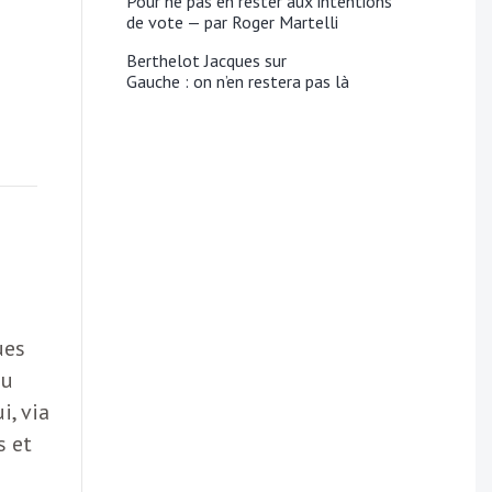
Pour ne pas en rester aux intentions
de vote — par Roger Martelli
Berthelot Jacques
sur
Gauche : on n’en restera pas là
ues
du
i, via
s et