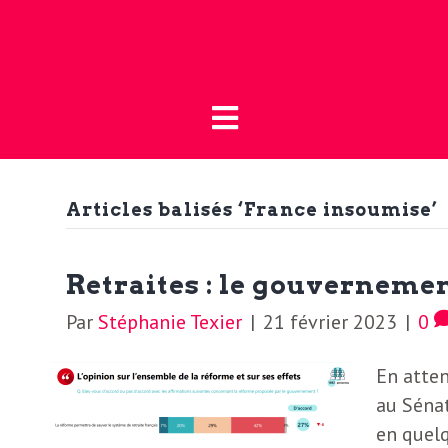
Fermer
L
L
a
’
B
o
Articles balisés ‘France insoumise’
a
u
t
c
Retraites : le gouvernemen
i
Par
Stéphanie Texier
|
21 février 2023
|
0
t
q
En atten
u
u
au Séna
e
en quelq