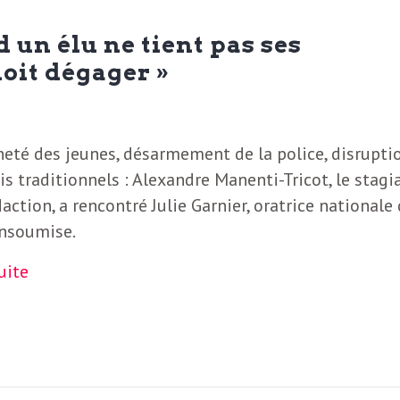
d un élu ne tient pas ses
doit dégager »
eté des jeunes, désarmement de la police, disrupti
is traditionnels : Alexandre Manenti-Tricot, le stagi
daction, a rencontré Julie Garnier, oratrice nationale 
insoumise.
suite