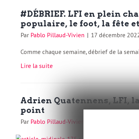
o
r
#DÉBRIEF. LFI en plein cha
d
m
populaire, le foot, la fête 
s
Par
Pablo Pillaud-Vivien
|
17 décembre 202
U
Comme chaque semaine, débrief de la semain
S
Lire la suite
A
Adrien Quatennens, LFI, la
L
point
Par
Pablo Pillaud-Vivien
|
13 décembre 202
a
Dans le mouveme