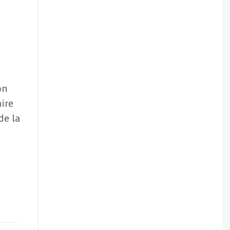
on
aire
de la