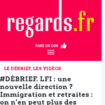
ermer
FAIRE UN DON
LE DÉBRIEF
,
LES VIDÉOS
#DÉBRIEF. LFI : une
nouvelle direction ?
Immigration et retraites :
on n’en peut plus des