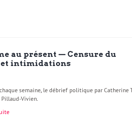
me au présent — Censure du
et intimidations
haque semaine, le débrief politique par Catherine T
 Pillaud-Vivien.
suite