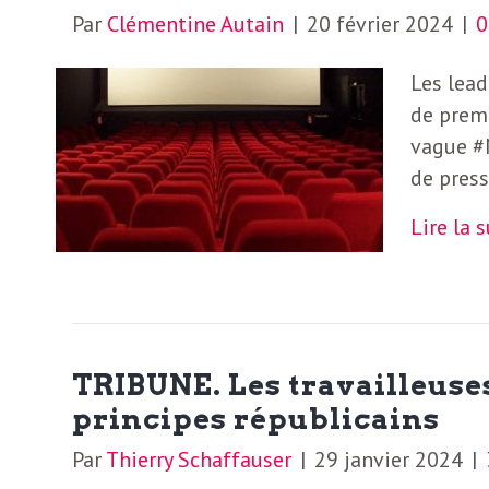
e
Par
Clémentine Autain
|
20 février 2024
|
R
Les lead
e
de premi
vague #
g
de press
Lire la 
a
r
d
TRIBUNE. Les travailleuses
principes républicains
s
Par
Thierry Schaffauser
|
29 janvier 2024
|