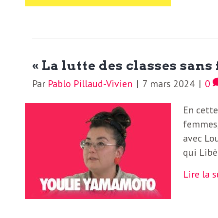
b
L
e
r
t
i
« La lutte des classes san
t
Par
Pablo Pillaud-Vivien
|
7 mars 2024
|
0
r
e
e
En cette
d
f
femmes,
e
avec Lou
qui Libè
R
F
e
Lire la 
g
r
a