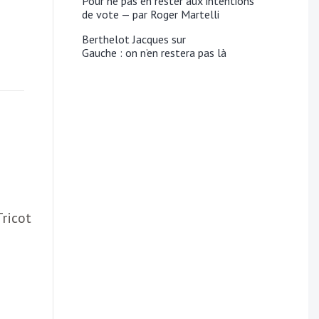
Pour ne pas en rester aux intentions
de vote — par Roger Martelli
Berthelot Jacques
sur
Gauche : on n’en restera pas là
ricot