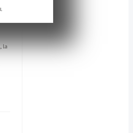
l.
 la
.