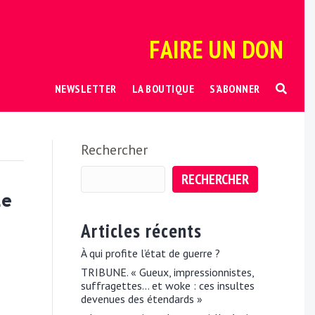
FAIRE UN DON
NEWSLETTER
LA BOUTIQUE
S’ABONNER
Rechercher
RECHERCHER
he
Articles récents
À qui profite l’état de guerre ?
TRIBUNE. « Gueux, impressionnistes,
suffragettes… et woke : ces insultes
devenues des étendards »