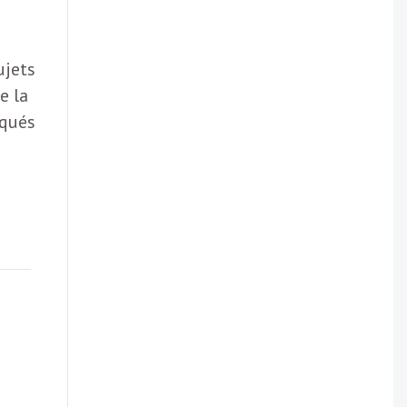
ujets
e la
iqués