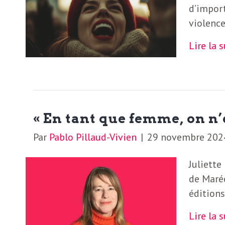
d’import
S
L
violence
’
Lire la 
a
a
b
M
o
n
i
« En tant que femme, on n’
n
Par
Pablo Pillaud-Vivien
|
29 novembre 202
e
d
r
Juliette
i
à
de Marée
l
éditions
n
a
Lire la 