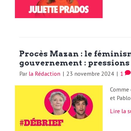
N
a
e
l
w
s
e
l
Procès Mazan : le féminis
e
gouvernement : pressions 
L
t
Par
la Rédaction
|
23 novembre 2024
|
1
t
e
e
Comme c
r
et Pablo
D
:
Lire la 
e
L
a