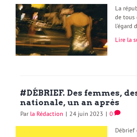
La répub
de tous 
l’égard 
Lire la 
#DÉBRIEF. Des femmes, des 
nationale, un an après
Par
la Rédaction
|
24 juin 2023
|
0
Débrief 