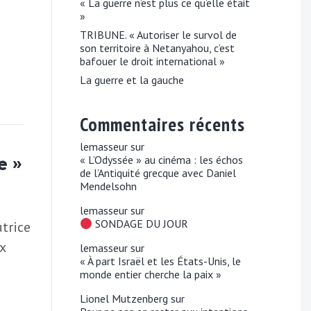
« La guerre n’est plus ce qu’elle était
»
TRIBUNE. « Autoriser le survol de
son territoire à Netanyahou, c’est
bafouer le droit international »
La guerre et la gauche
Commentaires récents
lemasseur
sur
e »
« L’Odyssée » au cinéma : les échos
de l’Antiquité grecque avec Daniel
Mendelsohn
lemasseur
sur
SONDAGE DU JOUR
utrice
x
lemasseur
sur
« À part Israël et les États-Unis, le
monde entier cherche la paix »
Lionel Mutzenberg
sur