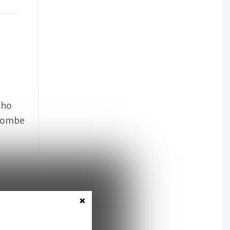
tho
 tombe
×