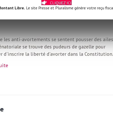
CLIQUEZ ICI
 dans notre pays » : pourquoi il
ontant Libre.
Le site Presse et Pluralisme génère votre reçu fisca
e les anti-avortements se sentent pousser des ailes,
énatoriale se trouve des pudeurs de gazelle pour
r d’inscrire la liberté d’avorter dans la Constitution
suite
ne