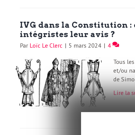
o
r
d
m
IVG dans la Constitution :
s
intégristes leur avis ?
U
Par
Loïc Le Clerc
|
5 mars 2024
|
4
S
Tous les
et/ou na
A
de Simon
Lire la 
L
a