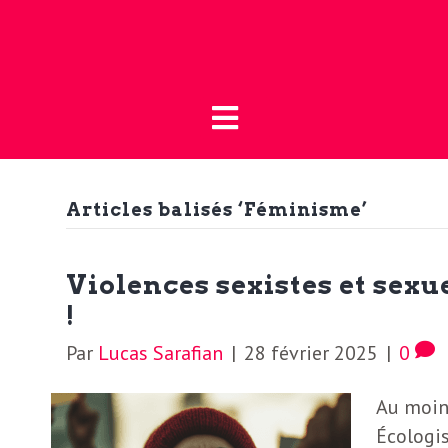
Fermer
L
L
a
’
B
o
Articles balisés ‘Féminisme’
a
u
t
c
Violences sexistes et sexue
i
!
t
q
Par
Lucas Sarafian
|
28 février 2025
|
0
u
u
Au moins
e
Écologi