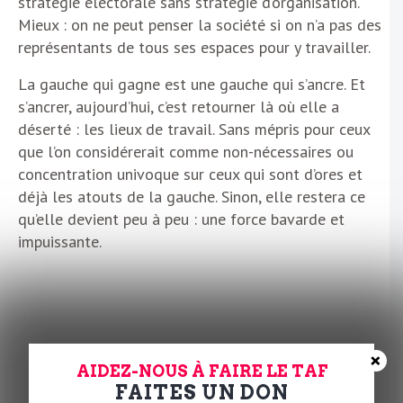
stratégie électorale sans stratégie d’organisation.
Mieux : on ne peut penser la société si on n’a pas des
représentants de tous ses espaces pour y travailler.
La gauche qui gagne est une gauche qui s’ancre. Et
s’ancrer, aujourd’hui, c’est retourner là où elle a
déserté : les lieux de travail. Sans mépris pour ceux
que l’on considérerait comme non-nécessaires ou
concentration univoque sur ceux qui sont d’ores et
déjà les atouts de la gauche. Sinon, elle restera ce
qu’elle devient peu à peu : une force bavarde et
impuissante.
×
AIDEZ-NOUS À FAIRE LE TAF
FAITES UN DON
Pour aller plus loin – car oui, certains s’y attèlent ! – :