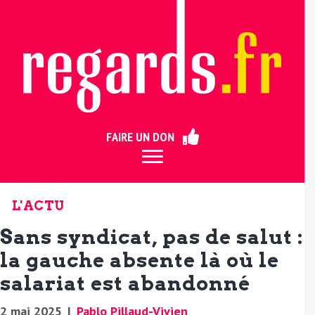
ermer
FAIRE UN DON
L'ACTU
Sans syndicat, pas de salut :
la gauche absente là où le
salariat est abandonné
2 mai 2025
|
Pablo Pillaud-Vivien