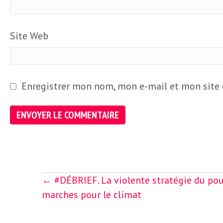
o
r
d
m
Site Web
s
U
Enregistrer mon nom, mon e-mail et mon site
S
A
L
Posts
← #DÉBRIEF. La violente stratégie du pouvoi
navigation
marches pour le climat
a