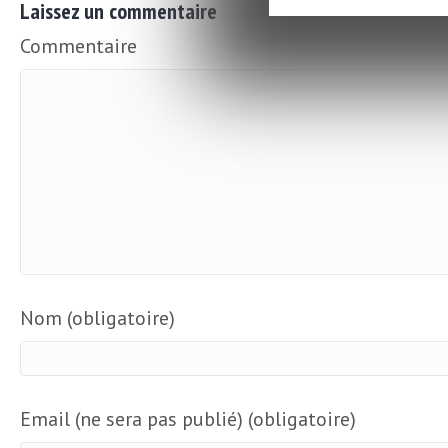
Laissez un commentaire
b
L
Commentaire
e
r
t
i
t
r
e
e
d
f
e
R
Nom (obligatoire)
F
e
g
r
Email (ne sera pas publié) (obligatoire)
a