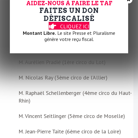
M. Emmanuel Maquet (3ème circo de la Somme)
AIDEZ-NOUS À FAIRE LE TAF
FAITES UN DON
Mme Isabelle Périgault (4ème circo de Seine-et-
DÉFISCALISÉ
Marne)
CLIQUEZ ICI
Montant Libre.
Le site Presse et Pluralisme
Mme Christelle Petex-Levet (3ème circo de
génère votre reçu fiscal.
Haute-Savoie)
M. Aurélien Pradié (1ère circo du Lot)
M. Nicolas Ray (3ème circo de l’Allier)
M. Raphaël Schellenberger (4ème circo du Haut-
Rhin)
M. Vincent Seitlinger (5ème circo de Moselle)
M. Jean-Pierre Taite (6ème circo de la Loire)