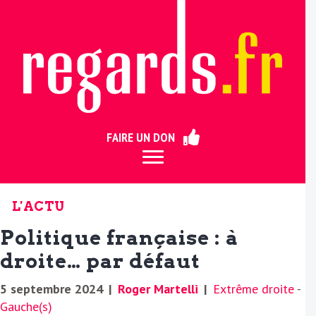
ermer
FAIRE UN DON
L'ACTU
Politique française : à
droite… par défaut
5 septembre 2024
|
Roger Martelli
|
Extrême droite
-
Gauche(s)