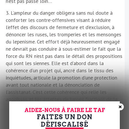
n’est pas passé loin…
3. L’ampleur du danger obligera sans nul doute à
conforter les contre-offensives visant à réduire
l’effet des discours de fermeture et d’exclusion, à
dénoncer les ruses, les tromperies et les mensonges
du lepenisme. Cet effort déjà heureusement engagé
ne devrait pas conduire à sous-estimer le fait que la
force du RN n’est pas dans le détail des propositions
qui sont les siennes. Elle est d’abord dans la
cohérence d’un projet qui, ancré dans le tissu des
inquiétudes, articule la promotion d’une protection
avant tout nationale et la dénonciation de
l’assistanat. C’est cette cohérence qui relie les
angoisses et les attentes de larges fractions de la
×
société et qui imprègne les territoires, avec d’autant
AIDEZ-NOUS À FAIRE LE TAF
plus de force que l’extrême droite tire parti de ce qui
FAITES UN DON
fut sa faiblesse, la longue marginalisation qui, à
DÉFISCALISÉ
partir de 1944, l’a écartée absolument des sphères du