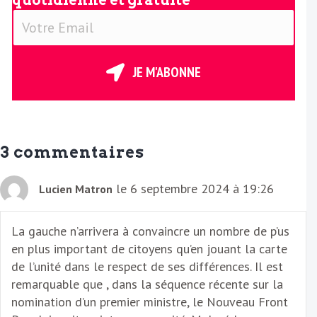
quotidienne et gratuite
V
o
t
r
JE M'ABONNE
e
E
m
a
3 commentaires
i
l
le 6 septembre 2024 à 19:26
Lucien Matron
La gauche n’arrivera à convaincre un nombre de p’us
en plus important de citoyens qu’en jouant la carte
de l’unité dans le respect de ses différences. Il est
remarquable que , dans la séquence récente sur la
nomination d’un premier ministre, le Nouveau Front