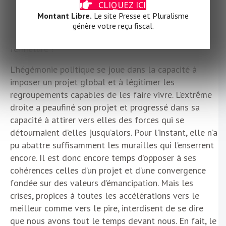
CLIQUEZ ICI
pouvoir, national comme local. Si l’essentiel est de se
Montant Libre.
Le site Presse et Pluralisme
protéger, pourquoi ne pas laisser le Rassemblement
génère votre reçu fiscal.
national aller jusqu’au bout d’une logique de
fermeture ?
L’hégémonie politique se joue dans la capacité à
imposer un projet global et à légitimer les
regroupements capables de les faire vivre. L’extrême
droite a peaufiné son projet et progressé dans sa
capacité à attirer vers elles des forces qui se
détournaient d’elles jusqu’alors. Pour l’instant, elle n’a
pu abattre suffisamment les murailles qui l’enserrent
encore. Il est donc encore temps d’opposer à ses
cohérences celles d’un projet et d’une convergence
fondée sur des valeurs d’émancipation. Mais les
crises, propices à toutes les accélérations vers le
meilleur comme vers le pire, interdisent de se dire
que nous avons tout le temps devant nous. En fait, le