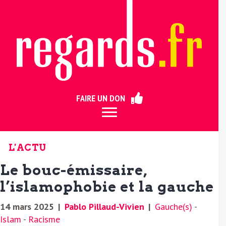
ermer
FAIRE UN DON
L'ACTU
Le bouc-émissaire,
l’islamophobie et la gauche
14 mars 2025
|
Pablo Pillaud-Vivien
|
Gauche(s)
-
Islam
-
Racisme