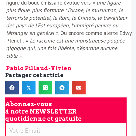
figure du bouc-émissaire évolue vers
« une figure
plus floue, plus flottante : l’Arabe, le musulman, le
terroriste potentiel, le Rom, le Chinois, le travailleur
des pays de l’Est européen, l’immigré pauvre ou
l’étranger en général »
. Ou encore comme alerte Edwy
Plenel :
« Le racisme est une monstrueuse poupée
gigogne qui, une fois libérée, n’épargne aucune
cible »
.
Pablo Pillaud-Vivien
Partager cet article
𝕏
Abonnez-vous
à notre
NEWSLETTER
quotidienne et gratuite
V
o