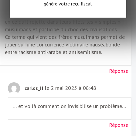
génère votre reçu fiscal.
populaires mais des nids d’islamistes, il permet de
diviser les exploités. Ce terme réjouit les islamistes
en ce qu’il rejette dans leurs filets les « simples »
musulmans et participe du choc des civilisations.
Ce terme qui vient des frères musulmans permet de
jouer sur une concurrence victimaire nauséabonde
entre racisme anti-arabe et antisémitisme.
Réponse
le 2 mai 2025 à 08:48
carlos_H
… et voilà comment on invisibilise un problème…
Réponse