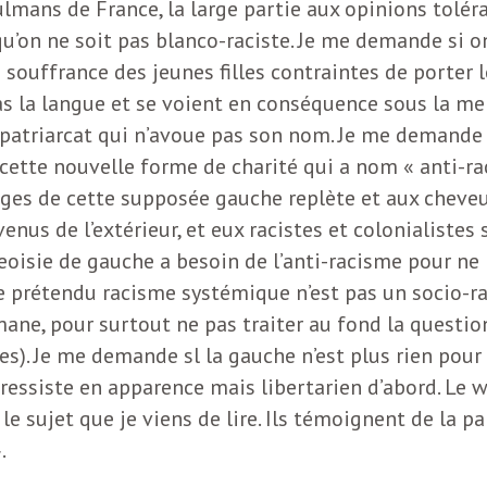
ans de France, la large partie aux opinions toléran
’on ne soit pas blanco-raciste. Je me demande si on
souffrance des jeunes filles contraintes de porter 
pas la langue et se voient en conséquence sous la m
 patriarcat qui n’avoue pas son nom. Je me demande si
tte nouvelle forme de charité qui a nom « anti-rac
lèges de cette supposée gauche replète et aux cheve
enus de l’extérieur, et eux racistes et colonialistes
geoisie de gauche a besoin de l’anti-racisme pour n
le prétendu racisme systémique n’est pas un socio-r
mane, pour surtout ne pas traiter au fond la questio
es). Je me demande sl la gauche n’est plus rien pour
essiste en apparence mais libertarien d’abord. Le wo
r le sujet que je viens de lire. Ils témoignent de la 
.