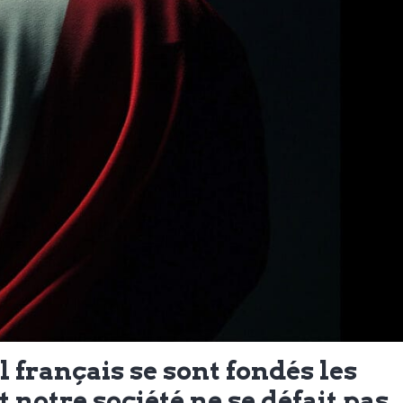
l français se sont fondés les
 notre société ne se défait pas.