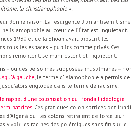
mitisme, la christianophobie »
.
leur donne raison. La résurgence d’un antisémitisme
une islamophobie au cœur de l’État est inquiétant. 
nnées 1930 et de la Shoah avait proscrit les
s tous les espaces – publics comme privés. Ces
émons remontent, se manifestent et inquiètent.
ans – ou des personnes supposées musulmanes – n’o
usqu’à gauche
, le terme d’islamophobie a permis de
 jusqu’alors englobée dans le terme de racisme.
le rappel d’une colonisation qui fonda l’idéologie
terminatrices
. Ces pratiques colonisatrices ont irrad
 d’Alger à qui les colons retiraient de force leur
s y voir les racines des polémiques sans fin sur le