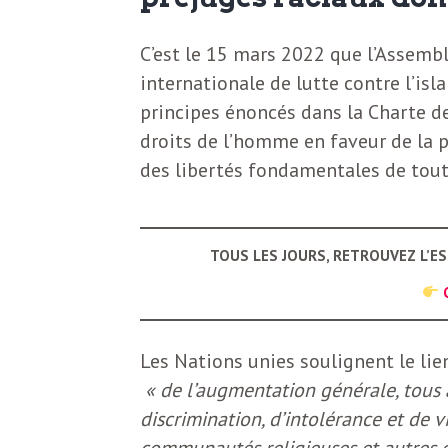
N
a
e
C’est le 15 mars 2022 que l’Assemb
l
w
internationale de lutte contre l’isl
principes énoncés dans la Charte de
s
e
droits de l’homme en faveur de la 
l
des libertés fondamentales de tout
e
L
t
TOUS LES JOURS, RETROUVEZ L’E
t
e
e
r
D
Les Nations unies soulignent le lien
:
« de l’augmentation générale, tous
e
L
discrimination, d’intolérance et de
a
communautés religieuses et autres 