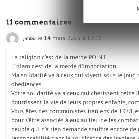
L
M
e
11 commentaires
le 14 mars 2025 à 12:15
jimbo
t
La religion c’est de la merde POINT.
t
L’Islam c’est de la merde d’importation.
Ma solidarité va à ceux qui vivent sous le joug 
r
obédiences.
Votre solidarité va à ceux qui chérissent cette i
e
pourrissent la vie de leurs propres enfants, com
Vous êtes des communistes iraniens de 1978, et 
d
pour s’être associés à eux au lieu de les comb
peuple qui n’a rien demandé souffre encore de 
responsabilité dans la souffrance des Iraniens, 