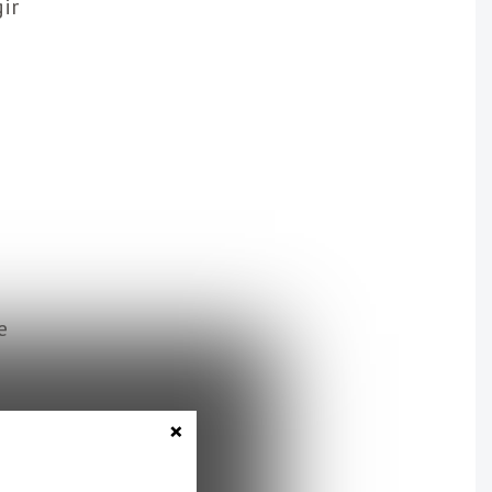
gir
n
e
×