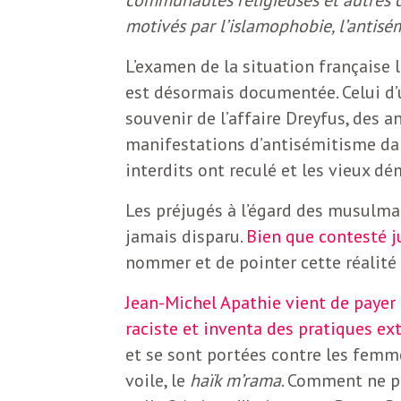
b
motivés par l’islamophobie, l’antisé
L
e
r
L’examen de la situation française 
t
est désormais documentée. Celui d’
i
souvenir de l’affaire Dreyfus, des a
t
manifestations d’antisémitisme dan
r
interdits ont reculé et les vieux d
e
e
Les préjugés à l’égard des musulm
d
f
jamais disparu.
Bien que contesté j
e
nommer et de pointer cette réalité
R
F
Jean-Michel Apathie vient de payer 
e
raciste et inventa des pratiques ex
g
et se sont portées contre les femmes
r
voile, le
haïk m’rama
. Comment ne pa
a