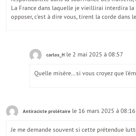
e
La France dans laquelle je vieillirai interdira la
R
opposer, c’est à dire vous, tirent la corde dan
e
g
le 2 mai 2025 à 08:57
carlos_H
a
Quelle misère… si vous croyez que l’ém
r
d
le 16 mars 2025 à 08:16
Antiraciste prolétaire
s
Je me demande souvent si cette prétendue lutte