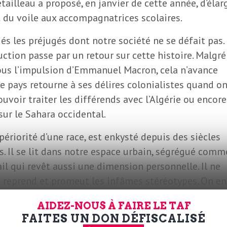
tailleau a proposé, en janvier de cette année, d’élar
rt du voile aux accompagnatrices scolaires.
és les préjugés dont notre société ne se défait pas.
uction passe par un retour sur cette histoire. Malgré
ous l’impulsion d’Emmanuel Macron, cela n’avance
 pays retourne à ses délires colonialistes quand o
ouvoir traiter les différends avec l’Algérie ou encore
 sur le Sahara occidental.
upériorité d’une race, est enkysté depuis des siècles
. Il se lit dans notre espace urbain, ségrégué comm
ail qui revêt aussi une dimension personnelle. Il ne
 reprend et promeut les infâmes stéréotypes. On en
AIDEZ-NOUS À FAIRE LE TAF
FAITES UN DON DÉFISCALISÉ