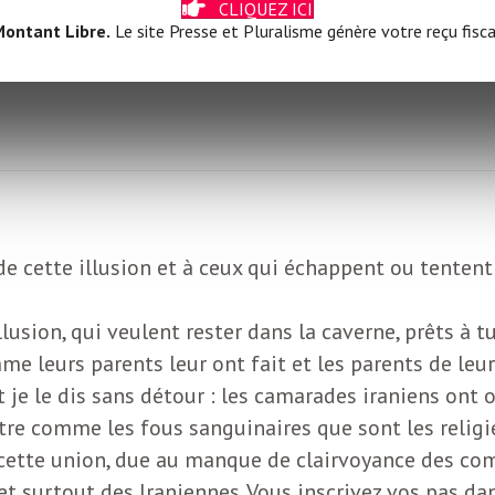
CLIQUEZ ICI
ontant Libre.
Le site Presse et Pluralisme génère votre reçu fisca
de cette illusion et à ceux qui échappent ou tentent
llusion, qui veulent rester dans la caverne, prêts à t
me leurs parents leur ont fait et les parents de leur
je le dis sans détour : les camarades iraniens ont 
attre comme les fous sanguinaires que sont les reli
cette union, due au manque de clairvoyance des com
et surtout des Iraniennes. Vous inscrivez vos pas dan