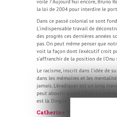
voile ? Aujourd’hui encore, Bruno Re
o
r
la loi de 2004 pour interdire le po
d
m
Dans ce passé colonial se sont fond
s
L’indispensable travail de déconstr
U
des progrès ces dernières années s
pas. On peut même penser que notre
S
voit la façon dont l’exécutif croit p
s’affranchir de la position de l’Onu
A
Le racisme, inscrit dans l’idée de s
dans les mémoires et les mentalités
jamais. L’éradiquer est un long trav
L
peut aboutir quand l’État lui-même
est là. Dingue.
a
Catherine Tricot