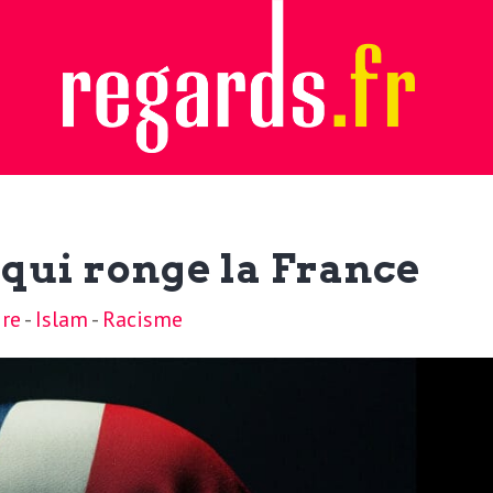
 qui ronge la France
ire
-
Islam
-
Racisme