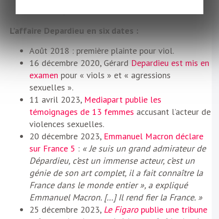
féministe non plus.
L’affaire Depardieu en six dates :
Août 2018 : première plainte pour viol.
16 décembre 2020, Gérard
Depardieu est mis en
examen
pour « viols » et « agressions
sexuelles ».
11 avril 2023,
Mediapart publie les
témoignages de 13 femmes
accusant l’acteur de
violences sexuelles.
20 décembre 2023,
Emmanuel Macron déclare
sur France 5
:
« Je suis un grand admirateur de
Dépardieu, c’est un immense acteur, c’est un
génie de son art complet, il a fait connaître la
France dans le monde entier », a expliqué
Emmanuel Macron. […] Il rend fier la France. »
25 décembre 2023,
Le Figaro
publie une tribune