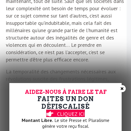
maintenant, tout de suite. Sauf que les sociétés dans
leur complexité ont besoin de temps pour évoluer :
sur ce sujet comme sur tant d’autres, c’est aussi
insupportable qu’indubitable, mais cela fait des
millénaires qu’une grande partie de l’humanité est
structurée autour des inégalités de genre et des
violences qui en découlent… Le prendre en
considération, ce n’est pas l’accepter, c’est se
permettre d’être plus efficace encore.
La temporalité des changements nécessaires aux
révolutions suscite des frustrations légitimes,
notamment quand c’est une question de survie. On ne
×
AIDEZ-NOUS À FAIRE LE TAF
peut tolérer le prochain féminicide ou le prochain viol
FAITES UN DON
sous prétexte que la société n’évolue pas assez vite.
DÉFISCALISÉ
« On ne lâche rien » est-il chanté dans les manifs.
CLIQUEZ ICI
C’est à la fois difficile et nécessaire pour ne pas
Montant Libre.
Le site Presse et Pluralisme
baisser les bras devant l’ampleur et la lenteur de la
génère votre reçu fiscal.
tâche. Rome ne s’est pas faite en un jour. La société