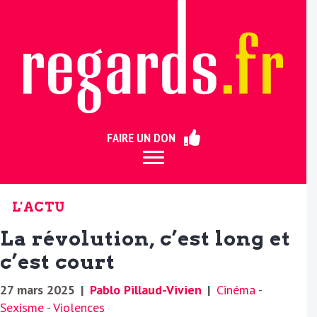
ermer
FAIRE UN DON
L'ACTU
La révolution, c’est long et
c’est court
27 mars 2025
|
Pablo Pillaud-Vivien
|
Cinéma
-
Sexisme
-
Violences