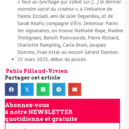
« face au lynchage qui s’abat sur […] le dernier
monstre sacré du cinéma »
, à l’initiative de
Yannis Ezziadi, ami de Julie Depardieu, et de
Sarah Knafo, compagne d’Éric Zemmour. Parmi
les signataires, on trouve Nathalie Baye, Nadine
Trintignant, Benoît Poelvoorde, Pierre Richard,
Charlotte Rampling, Carla Bruni, Jacques
Dutronc, Yvan Attal ou encore Gérard Darmon.
25 mars 2025, début du procès.
Pablo Pillaud-Vivien
Partager cet article
𝕏
Abonnez-vous
à notre
NEWSLETTER
quotidienne et gratuite
V