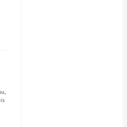
ou,
ïs