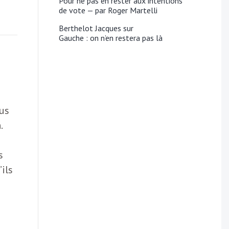
Pour ne pas en rester aux intentions
de vote — par Roger Martelli
Berthelot Jacques
sur
Gauche : on n’en restera pas là
sus
.
s
ils