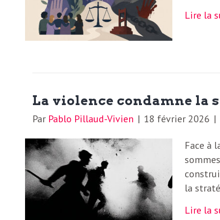
S
Lire la 
L
’
a
a
b
M
o
La violence condamne la s
n
i
n
Par
Pablo Pillaud-Vivien
|
18 février 2026
|
e
d
Face à l
r
sommes-
i
à
construi
la strat
l
n
a
Lire la 