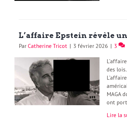
N
a
e
l
w
s
L’affaire Epstein révèle u
e
l
Par
Catherine Tricot
|
3 février 2026
|
3
e
L’affair
L
t
des lois
t
L’affair
e
e
américa
MAGA do
r
D
ont port
:
e
L
Lire la 
a