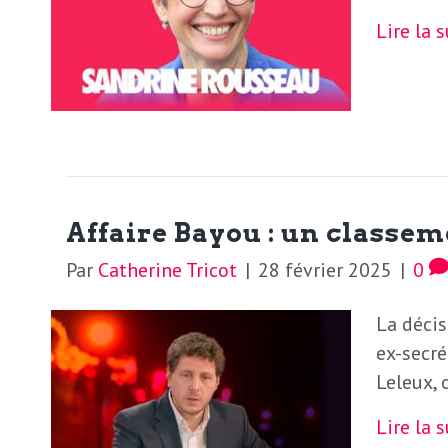
Lire la 
Affaire Bayou : un classem
Par
Catherine Tricot
|
28 février 2025
|
0
La décis
ex-secré
Leleux, 
Lire la 