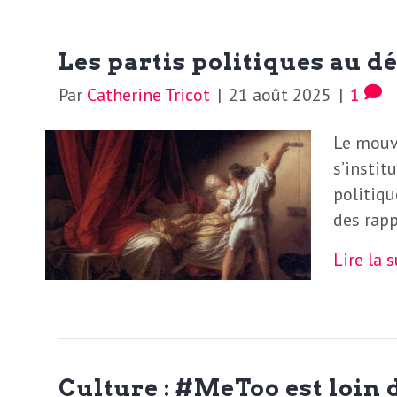
b
L
e
Les partis politiques au d
r
t
Par
Catherine Tricot
|
21 août 2025
|
1
i
t
Le mouv
r
e
s’instit
e
politiqu
d
des rap
f
e
Lire la 
R
F
e
g
r
a
Culture : #MeToo est loin 