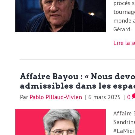
e
procès s
R
tournage
monde a
Gérard.
e
Lire la 
g
a
Affaire Bayou : « Nous de
r
admissibles dans les espa
Par
Pablo Pillaud-Vivien
|
6 mars 2025
|
0
d
Affaire 
s
Sandrine
#LaMidi