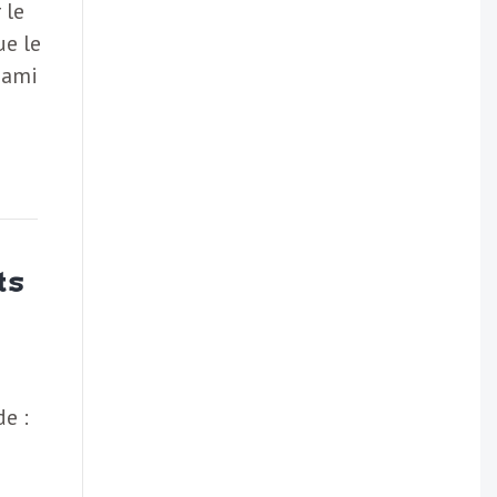
 le
ue le
 ami
ts
de :