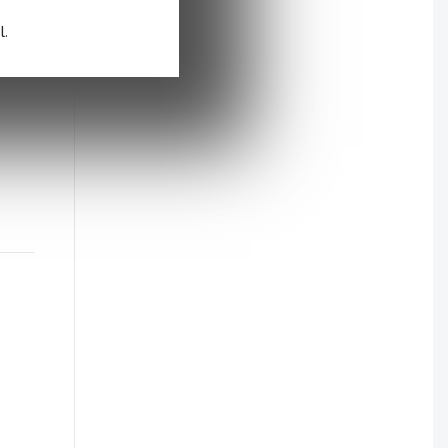
iers
l.
eurs