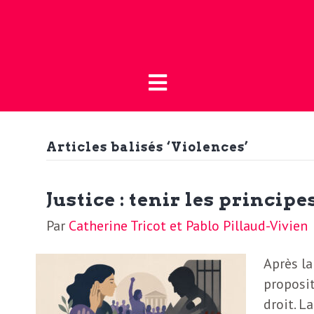
Fermer
L
L
a
’
B
o
Articles balisés ‘Violences’
a
u
t
c
Justice : tenir les principe
i
Par
Catherine Tricot et Pablo Pillaud-Vivien
t
q
Après la
u
u
proposit
e
droit. L