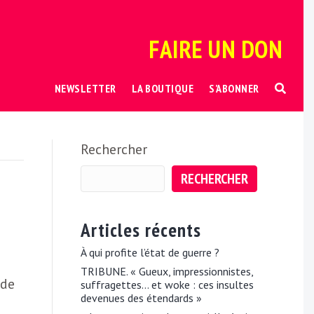
FAIRE UN DON
NEWSLETTER
LA BOUTIQUE
S’ABONNER
Rechercher
RECHERCHER
Articles récents
À qui profite l’état de guerre ?
TRIBUNE. « Gueux, impressionnistes,
 de
suffragettes… et woke : ces insultes
devenues des étendards »