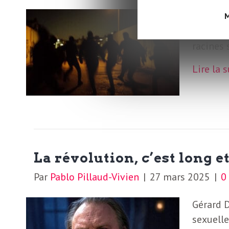
L
Alors qu
M
populair
e
racines
t
Lire la 
t
r
e
La révolution, c’est long et
Par
Pablo Pillaud-Vivien
|
27 mars 2025
|
d
Gérard 
sexuelle