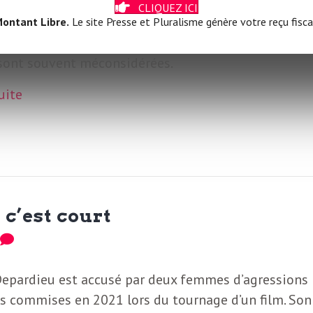
CLIQUEZ ICI
e le phénomène d’« embrouilles » au sein des quart
ontant Libre.
Le site Presse et Pluralisme génère votre reçu fisca
es peut avoir de nombreux impacts sur les jeunes, l
 sont souvent méconsidérées.
suite
 c’est court
0
Depardieu est accusé par deux femmes d’agressions
s commises en 2021 lors du tournage d’un film. Son