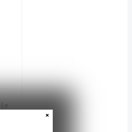
bie
×