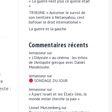
« La guerre n’est plus ce qu’elle était
»
TRIBUNE. « Autoriser le survol de
son territoire à Netanyahou, c’est
bafouer le droit international »
La guerre et la gauche
Commentaires récents
lemasseur
sur
« L’Odyssée » au cinéma : les échos
de l’Antiquité grecque avec Daniel
Mendelsohn
:
lemasseur
sur
re
SONDAGE DU JOUR
este :
lemasseur
sur
« À part Israël et les États-Unis, le
monde entier cherche la paix »
Lionel Mutzenberg
sur