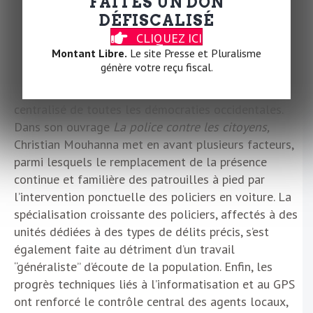
FAITES UN DON
2014, l’obligation pour les policiers de porter un
DÉFISCALISÉ
numéro de matricule visible.
CLIQUEZ ICI
Montant Libre.
Le site Presse et Pluralisme
Depuis les années 1990, le fossé n’a cessé de se
génère votre reçu fiscal.
creuser entre les forces de l’ordre et la population,
faisant du système de police français le plus
centralisé de toutes les démocraties occidentales.
Dans son ouvrage
La police contre les citoyens,
Christian Mouhanna met en avant plusieurs facteurs,
parmi lesquels le remplacement de la présence
continue et familière des patrouilles à pied par
l’intervention ponctuelle des policiers en voiture. La
spécialisation croissante des policiers, affectés à des
unités dédiées à des types de délits précis, s’est
également faite au détriment d’un travail
“généraliste” d’écoute de la population. Enfin, les
progrès techniques liés à l’informatisation et au GPS
ont renforcé le contrôle central des agents locaux,