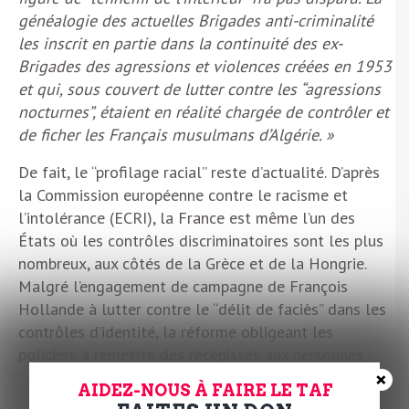
généalogie des actuelles Brigades anti-criminalité
les inscrit en partie dans la continuité des ex-
Brigades des agressions et violences créées en 1953
et qui, sous couvert de lutter contre les “agressions
nocturnes”, étaient en réalité chargée de contrôler et
de ficher les Français musulmans d’Algérie. »
De fait, le “profilage racial” reste d’actualité. D’après
la Commission européenne contre le racisme et
l’intolérance (ECRI), la France est même l’un des
États où les contrôles discriminatoires sont les plus
nombreux, aux côtés de la Grèce et de la Hongrie.
Malgré l’engagement de campagne de François
Hollande à lutter contre le “délit de faciès” dans les
contrôles d’identité, la réforme obligeant les
policiers à remettre des récépissés aux personnes
×
contrôlées a été abandonnée dès l’été 2012. Aucune
AIDEZ-NOUS À FAIRE LE TAF
autre mesure concrète n’a été prise, si ce n’est, depuis