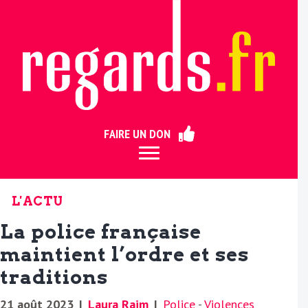
ermer
FAIRE UN DON
L'ACTU
La police française
maintient l’ordre et ses
traditions
21 août 2023
|
Laura Raim
|
Police
-
Violences