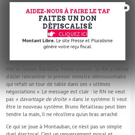
plus un gros mot, c’est un projet politique. Le RN a
×
changé de visage, la droite classique de boussole : la
AIDEZ-NOUS À FAIRE LE TAF
FAITES UN DON
rencontre est désormais possible, presque naturelle.
DÉFISCALISÉ
Mais attention : au RN, on ne rêve pas d’un partage
CLIQUEZ ICI
du pouvoir avec la droite, on rêve du pouvoir tout
Montant Libre.
Le site Presse et Pluralisme
court. On l’a vu lors de l’épisode Lecornu, ce
génère votre reçu fiscal.
gouvernement éphémère dont la formation a aussitôt
suscité la menace d’une censure venue de Marine Le
Pen et Jordan Bardella. Mieux encore : le RN a refusé
d’aller rencontrer le premier ministre démissionnaire
qui refait un tour de table dans ses « ultimes
négociations ». Le message est clair : le RN ne veut
pas
« davantage de droite »
dans le système. Il veut
être le nouveau système. Bruno Retailleau peut bien
tendre la main, il ne récoltera qu’un bras arraché.
Ce qui se joue à Montauban, ce n’est pas un simple
duel électoral. C’est un renversement moral et