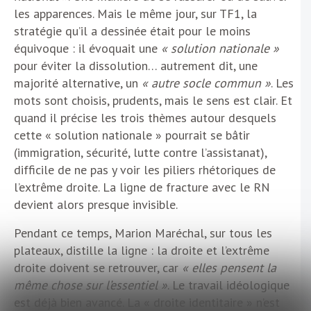
les apparences. Mais le même jour, sur TF1, la
stratégie qu’il a dessinée était pour le moins
équivoque : il évoquait une
« solution nationale »
pour éviter la dissolution… autrement dit, une
majorité alternative, un
« autre socle commun »
. Les
mots sont choisis, prudents, mais le sens est clair. Et
quand il précise les trois thèmes autour desquels
cette « solution nationale » pourrait se bâtir
(immigration, sécurité, lutte contre l’assistanat),
difficile de ne pas y voir les piliers rhétoriques de
l’extrême droite. La ligne de fracture avec le RN
devient alors presque invisible.
Pendant ce temps, Marion Maréchal, sur tous les
plateaux, distille la ligne : la droite et l’extrême
droite doivent se retrouver, car
« elles pensent la
même chose sur l’essentiel »
. Le travail idéologique
est déjà bien avancé. La « droite identitaire » n’est