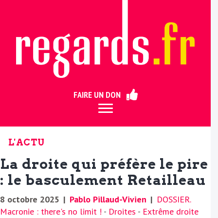
ermer
FAIRE UN DON
L'ACTU
La droite qui préfère le pire
: le basculement Retailleau
8 octobre 2025
|
Pablo Pillaud-Vivien
|
DOSSIER.
Macronie : there's no limit !
-
Droites
-
Extrême droite