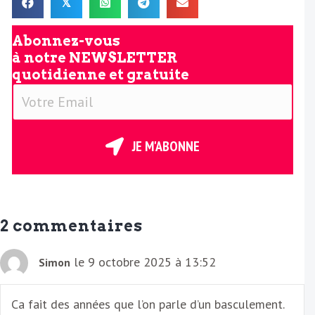
𝕏
Abonnez-vous
à notre
NEWSLETTER
quotidienne et gratuite
V
o
t
r
JE M'ABONNE
e
E
m
a
2 commentaires
i
l
le 9 octobre 2025 à 13:52
Simon
Ca fait des années que l’on parle d’un basculement.