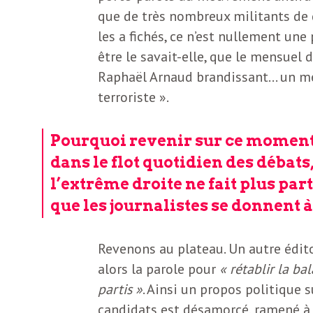
b
que de très nombreux militants de ga
L
les a fichés, ce n’est nullement une
e
r
être le savait-elle, que le mensuel
t
Raphaël Arnaud brandissant… un még
i
t
terroriste ».
r
e
Pourquoi revenir sur ce moment s
e
dans le flot quotidien des débats
d
f
l’extrême droite ne fait plus par
e
que les journalistes se donnent
R
F
e
Revenons au plateau. Un autre éditor
alors la parole pour
« rétablir la ba
g
r
partis »
. Ainsi un propos politique 
a
candidats est désamorcé, ramené à 