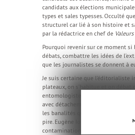
o
r
candidats aux élections municipales,
d
types et sales typesses. Occulté que
m
structurel car lié à son histoire et
s
par la rédactrice en chef de
Valeurs
U
Pourquoi revenir sur ce moment si b
débats, combattre les idées de l’ex
S
que les journalistes se donnent à 
A
Je suis certaine que l’éditorialiste 
plateaux, on s’habitue et on débat
entomologistes discutent des diffé
L
avec détachement. Irresponsables au
les banalités qui ne se discutent pas
a
M
pire. Eugène Ionesco a écrit une piè
contamination, par séduction, par a