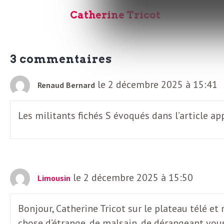
L
Catherine Tricot
e
3 commentaires
t
le 2 décembre 2025 à 15:41
Renaud Bernard
t
Les militants fichés S évoqués dans l’article a
r
e
le 2 décembre 2025 à 15:50
Limousin
d
Bonjour, Catherine Tricot sur le plateau télé e
chose d’étrange, de malsain, de dérangeant vous