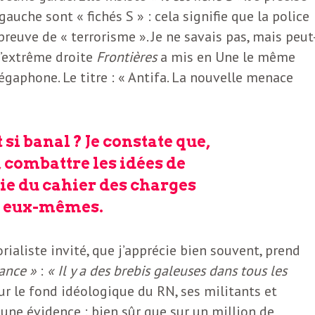
uche sont « fichés S » : cela signifie que la police
 preuve de « terrorisme ». Je ne savais pas, mais peut
 d’extrême droite
Frontières
a mis en Une le même
aphone. Le titre : « Antifa. La nouvelle menace
i banal ? Je constate que,
, combattre les idées de
tie du cahier des charges
 à eux-mêmes.
ialiste invité, que j’apprécie bien souvent, prend
lance »
:
« Il y a des brebis galeuses dans tous les
sur le fond idéologique du RN, ses militants et
une évidence : bien sûr que sur un million de