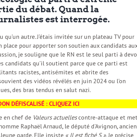
artie du débat. Quand la
urnalistes est interrogée.
 qu’un autre. J’étais invitée sur un plateau TV pour
en place pour apporter son soutien aux candidats au
ssion, je souligne que le RN est le seul parti à devo
s candidats qu’il soutient parce que ce parti est
tants racistes, antisémites et abrite des
souvient des vidéos révélés en juin 2024 ou l’on
ues, des bras tendus en salut nazi.
ON DÉFISCALISÉ : CLIQUEZ ICI
ce en chef de
Valeurs actuelles
contre-attaque et me
 nomme Raphaël Arnaud, le député d’Avignon, ancien
eune garde. Elle insiste
« Il est fiché S »
. Je précise