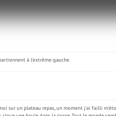
ppartiennent à l’extrême-gauche.
t moi sur un plateau repas, un moment j’ai failli m’
 cloue une boule dans la gorge. Tout le monde sembla