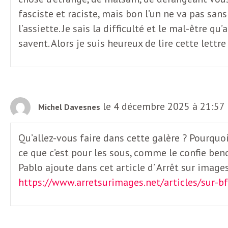
e
fasciste et raciste, mais bon l’un ne va pas sans
R
l’assiette. Je sais la difficulté et le mal-être 
savent. Alors je suis heureux de lire cette lettr
e
g
le 4 décembre 2025 à 21:57
Michel Davesnes
a
Qu’allez-vous faire dans cette galère ? Pourquoi
r
ce que c’est pour les sous, comme le confie be
Pablo ajoute dans cet article d’ Arrêt sur imag
d
https://www.arretsurimages.net/articles/sur-b
s