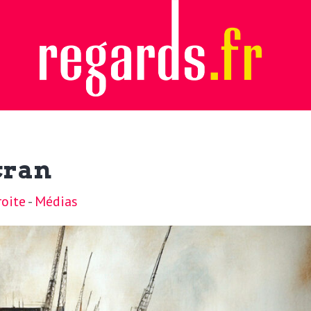
cran
oite
-
Médias