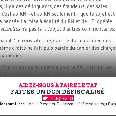
 il y a des délinquants, des fraudeurs, des sales
 c’est au RN – et au RN seulement – que le sujet est
 sa pensée. La mise à égalité du RN et de LFI opérée
 actuelles
n’a pas fait l’objet d’autres commentaires.
anal ? Je constate que, dans le flot quotidien des
trême droite ne fait plus partie du cahier des charge
eux-mêmes.
invité n’a pas de sympathie pour le RN. Mais sur les
 de l’extrême droite et du RN comme des
rentes sortes de guêpes ou de mouches. En distance
AIDEZ-NOUS À FAIRE LE TAF
 sens propre : qui n’a pas de responsabilité. Et par
FAITES UN DON DÉFISCALISÉ
, le trait d’égalité entre LFI et RN, quand ce n’est
CLIQUEZ ICI
ontant Libre.
Le site Presse et Pluralisme génère votre reçu fisca
ce définitive sur la victoire des idées vert-brun… par
bsence de vigilance :
Rhinocéros
.