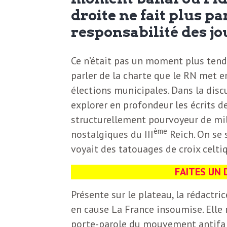
N
a
droite ne fait plus p
e
responsabilité des jo
l
w
s
Ce n’était pas un moment plus tendu
e
parler de la charte que le RN met 
l
élections municipales. Dans la discu
e
explorer en profondeur les écrits de
L
t
structurellement pourvoyeur de mili
t
ème
nostalgiques du III
Reich. On se 
e
voyait des tatouages de croix celtiq
e
r
D
FAITES UN D
:
Présente sur le plateau, la rédactri
e
L
en cause La France insoumise. Elle
a
porte-parole du mouvement antifa J