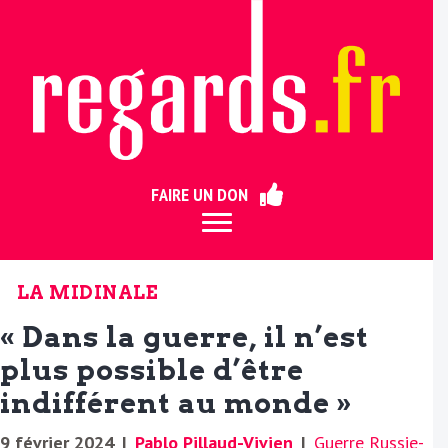
ermer
FAIRE UN DON
LA MIDINALE
« Dans la guerre, il n’est
plus possible d’être
indifférent au monde »
9 février 2024
|
Pablo Pillaud-Vivien
|
Guerre Russie-