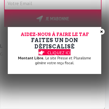
o
t
r
JE M'ABONNE
e
E
×
AIDEZ-NOUS À FAIRE LE TAF
m
FAITES UN DON
a
Laissez un commentaire
DÉFISCALISÉ
i
CLIQUEZ ICI
Commentaire
l
Montant Libre.
Le site Presse et Pluralisme
génère votre reçu fiscal.