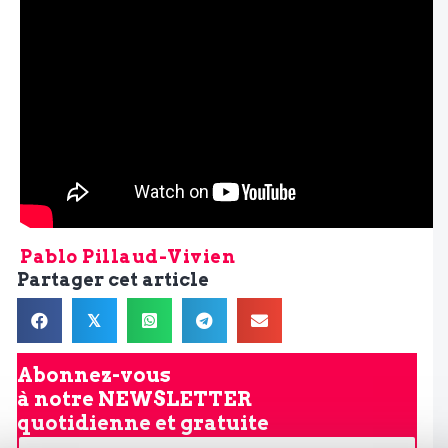
Pablo Pillaud-Vivien
Partager cet article
𝕏
Abonnez-vous
à notre
NEWSLETTER
quotidienne et gratuite
V