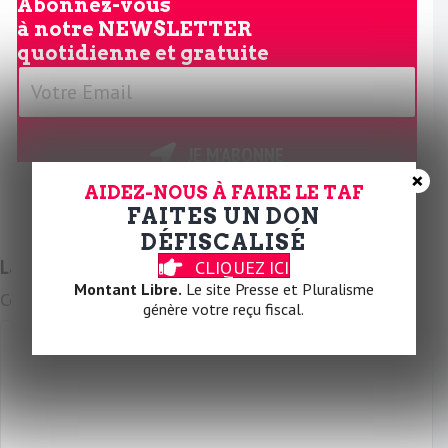
Abonnez-vous
à notre
NEWSLETTER
quotidienne et gratuite
V
o
t
r
JE M'ABONNE
e
×
AIDEZ-NOUS À FAIRE LE TAF
E
FAITES UN DON
m
DÉFISCALISÉ
a
Laissez un commentaire
CLIQUEZ ICI
i
Montant Libre.
Le site Presse et Pluralisme
Commentaire
l
génère votre reçu fiscal.