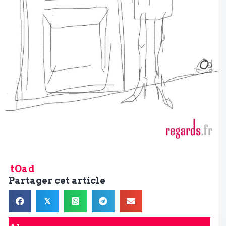
tOad
Partager cet article
𝕏