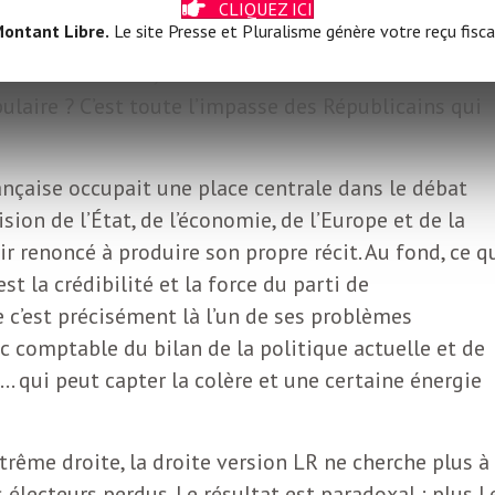
ls une copie lorsqu’ils disposent de l’original ?
CLIQUEZ ICI
ontant Libre.
Le site Presse et Pluralisme génère votre reçu fisca
oite qui reprend les thèmes, les mots et parfois
 l’extrême droite, mais avec moins de cohérence
laire ? C’est toute l’impasse des Républicains qui
ançaise occupait une place centrale dans le débat
ision de l’État, de l’économie, de l’Europe et de la
ir renoncé à produire son propre récit. Au fond, ce q
st la crédibilité et la force du parti de
e c’est précisément là l’un de ses problèmes
onc comptable du bilan de la politique actuelle et de
N… qui peut capter la colère et une certaine énergie
trême droite, la droite version LR ne cherche plus à
 électeurs perdus. Le résultat est paradoxal : plus L