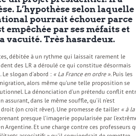
se. L’hypothèse selon laquelle
tional pourrait échouer parce
t empêchée par ses méfaits et
a vacuité. Très hasardeux.
es, débitée à un rythme qui laissait rarement le
ésident des LR a déroulé ce qui constitue désormais
e. Le slogan d’abord :
« La France en ordre »
. Puis les
igration, alors même qu’une telle proposition se
utionnel. La dénonciation d’un prétendu conflit ent
n assurant, dans le même souffle, qu’il n’est
roit (on croit rêver). Une promesse de tailler
« à la
prenant presque l’imagerie popularisée par l’extrêm
 en Argentine. Et une charge contre ces professeurs q
litants associatifs »
qu’il conviendrait de remettre