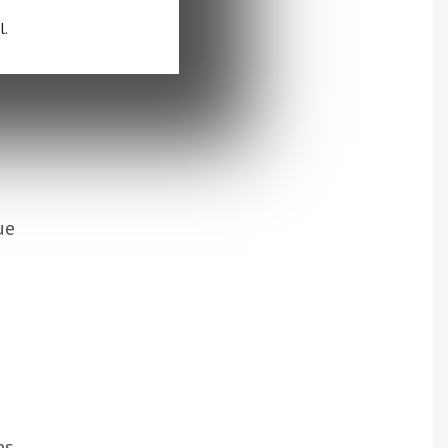
l.
ue
es