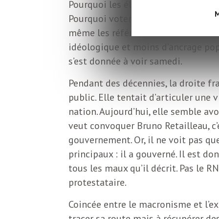
L
Pourquoi les électeurs choisiraient-i
M
Pourquoi voteraient-ils pour une dr
e
même les références culturelles de
idéologique et moins d’ancrage popu
s’est donnée à voir samedi.
t
Pendant des décennies, la droite fr
t
public. Elle tentait d’articuler une v
nation. Aujourd’hui, elle semble avo
r
veut convoquer Bruno Retailleau, c’e
gouvernement. Or, il ne voit pas qu
e
principaux : il a gouverné. Il est d
tous les maux qu’il décrit. Pas le R
d
protestataire.
Coincée entre le macronisme et l’ex
tracer sa route mais à récupérer des