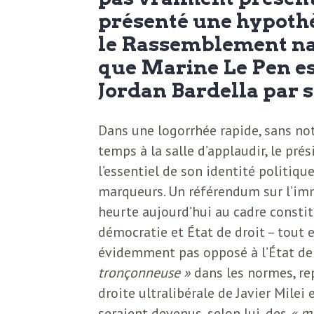
N
a
présenté une hypothè
e
le Rassemblement na
l
w
que Marine Le Pen es
s
Jordan Bardella par s
e
l
Dans une logorrhée rapide, sans not
e
temps à la salle d’applaudir, le pr
L
t
l’essentiel de son identité politiqu
t
marqueurs. Un référendum sur l’imm
e
e
heurte aujourd’hui au cadre constit
démocratie et État de droit – tout e
r
D
évidemment pas opposé à l’État de d
:
tronçonneuse »
dans les normes, re
e
L
droite ultralibérale de Javier Milei
a
seraient devenus, selon lui, des
« mi