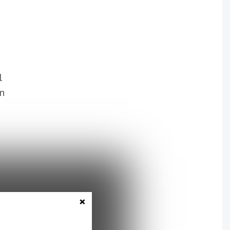
l
n
×