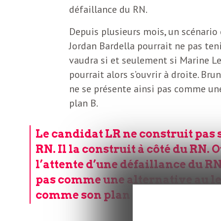
o
r
défaillance du RN.
d
Depuis plusieurs mois, un scénario 
m
s
Jordan Bardella pourrait ne pas ten
vaudra si et seulement si Marine Le
U
pourrait alors s’ouvrir à droite. Brun
ne se présente ainsi pas comme une
S
plan B.
A
Le candidat LR ne construit pas 
RN. Il la construit à côté du RN.
l’attente d’une défaillance du RN.
L
pas comme une alternative au le
a
comme son plan B.