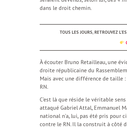
b
dans le droit chemin.
L
e
r
t
TOUS LES JOURS, RETROUVEZ L’E
i
t
r
e
e
À écouter Bruno Retailleau, une évid
d
droite républicaine du Rassembleme
f
Mais avec une différence de taille :
e
RN.
R
F
C’est là que réside le véritable sen
e
attaqué Gabriel Attal, Emmanuel M
g
r
national n’a, lui, pas été pris pour 
a
contre le RN. Il la construit à côté