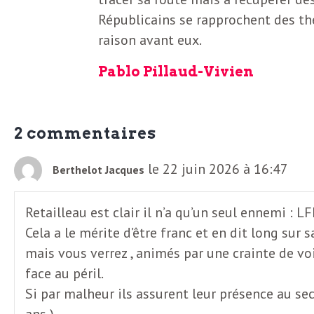
e
Républicains se rapprochent des thè
R
raison avant eux.
e
Pablo Pillaud-Vivien
g
2 commentaires
a
le 22 juin 2026 à 16:47
Berthelot Jacques
r
Retailleau est clair il n’a qu’un seul ennemi : LFI
Cela a le mérite d’être franc et en dit long sur s
d
mais vous verrez , animés par une crainte de voi
face au péril.
s
Si par malheur ils assurent leur présence au sec
ans )