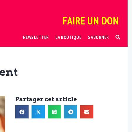
FAIRE UN DON
NEWSLETTER
LA BOUTIQUE
S’ABONNER
dent
Partager cet article
𝕏