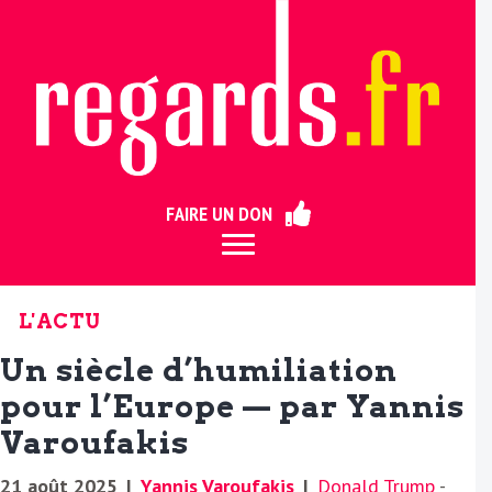
ermer
FAIRE UN DON
L'ACTU
Un siècle d’humiliation
pour l’Europe — par Yannis
Varoufakis
21 août 2025
|
Yannis Varoufakis
|
Donald Trump
-