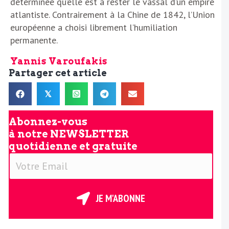
déterminée qu’elle est à rester le vassal d’un empire
atlantiste. Contrairement à la Chine de 1842, l’Union
européenne a choisi librement l’humiliation
permanente.
Yannis Varoufakis
Partager cet article
𝕏
Abonnez-vous
à notre
NEWSLETTER
quotidienne et gratuite
V
o
t
r
JE M'ABONNE
e
E